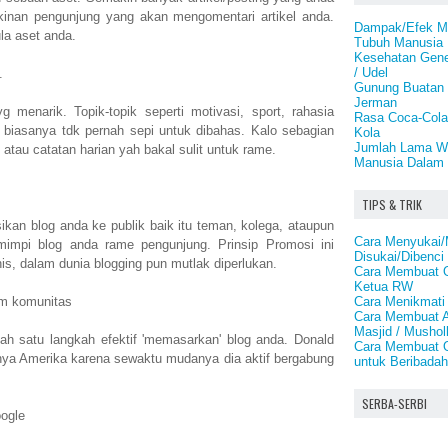
inan pengunjung yang akan mengomentari artikel anda.
Dampak/Efek Ma
la aset anda.
Tubuh Manusia
Kesehatan Genet
/ Udel
.
Gunung Buatan 
Jerman
 yg menarik. Topik-topik seperti motivasi, sport, rahasia
Rasa Coca-Cola
n biasanya tdk pernah sepi untuk dibahas. Kalo sebagian
Kola
Jumlah Lama Wa
t, atau catatan harian yah bakal sulit untuk rame.
Manusia Dalam 
TIPS & TRIK
an blog anda ke publik baik itu teman, kolega, ataupun
Cara Menyukai/
mimpi blog anda rame pengunjung. Prinsip Promosi ini
Disukai/Dibenci
is, dalam dunia blogging pun mutlak diperlukan.
Cara Membuat O
Ketua RW
Cara Menikmati 
um komunitas
Cara Membuat A
Masjid / Mushol
ah satu langkah efektif 'memasarkan' blog anda. Donald
Cara Membuat O
ya Amerika karena sewaktu mudanya dia aktif bergabung
untuk Beribadah
SERBA-SERBI
oogle