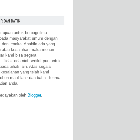
IR DAN BATIN
rtujuan untuk berbagi ilmu
epada masyarakat umum dengan
i dan jenaka. Apabila ada yang
n atau kesalahan maka mohon
gar kami bisa segera
 Tidak ada niat sedikit pun untuk
pada pihak lain. Atas segala
 kesalahan yang telah kami
ohon maaf lahir dan batin. Terima
atian anda.
erdayakan oleh
Blogger
.