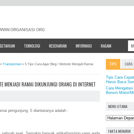
- WWW.ORGANISASI.ORG
NGETAHUAN
TEKNOLOGI
KESEHARIAN
INFORMASI
RAGAM
TIPS
CARA
»
Transportasi
»
5 Tips Cara Agar Blog / Website Menjadi Ramai
Tips Cara Cepa
Harus Baca Sem
ITE MENJADI RAMAI DIKUNJUNGI ORANG DI INTERNET
Cara Mengatasi
Bensin Motor/Mo
MENU UTAMA
amai pengunjung. 5 diantaranya adalah :
FAKTA MENARIK
h sebuah aset. Semakin banyak artikel/posting yang anda