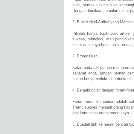
buat, semakin besar juga kemungk
Dengan demikian semakin besar pu
2. Buat Artikel-Artikel yang Menarik
Pilihlah hanya topik-topik artikel
sukses, teknologi, atau pendidika
besar artikelnya berisi opini, curha
3. Promosikan!
Kalau anda tdk pernah mempromosik
sahabat anda, jangan pernah ber
bukan hanya berlaku dlm dunia bisn
4. Bergabunglah dengan forum-for
Forum-forum komunitas adalah sal
Trump sukses menjadi orang kayan
dgn komunitas orang-orang kaya.
5. Buatlah link ke mesin pencari G