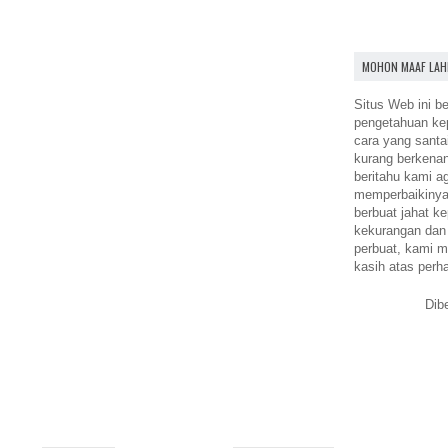
MOHON MAAF LAH
Situs Web ini be
pengetahuan k
cara yang santa
kurang berkena
beritahu kami a
memperbaikinya.
berbuat jahat ke
kekurangan dan
perbuat, kami m
kasih atas perh
Dib