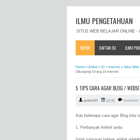
ILMU PENGETAHUAN
SITUS WEB BELAJAR ONLINE 
DEPAN
DAFTAR ISI
ILMU PE
Home
»
Artikel
»
ID
»
Internet
»
Situs Web
Dikunjungi Orang Di Internet
5 TIPS CARA AGAR BLOG / WEBS
godam64
03:48
Komentari
Ada beberapa cara agar Blog kita r
1. Perbanyak Artikel anda
Ingat rumusan bahwa artikel adala