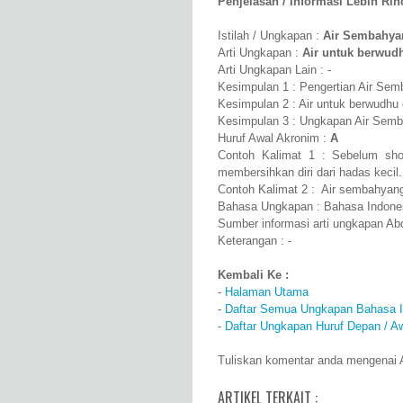
Penjelasan / Informasi Lebih Rinci
Istilah / Ungkapan :
Air Sembahya
Arti Ungkapan :
Air untuk berwud
Arti Ungkapan Lain : -
Kesimpulan 1 : Pengertian Air Sem
Kesimpulan 2 : Air untuk berwudhu
Kesimpulan 3 : Ungkapan Air Semba
Huruf Awal Akronim :
A
Contoh Kalimat 1 : Sebelum sho
membersihkan diri dari hadas kecil.
Contoh Kalimat 2 : Air sembahyang 
Bahasa Ungkapan : Bahasa Indone
Sumber informasi arti ungkapan A
Keterangan : -
Kembali Ke :
-
Halaman Utama
-
Daftar Semua Ungkapan Bahasa I
-
Daftar Ungkapan Huruf Depan / A
Tuliskan komentar anda mengenai A
ARTIKEL TERKAIT :