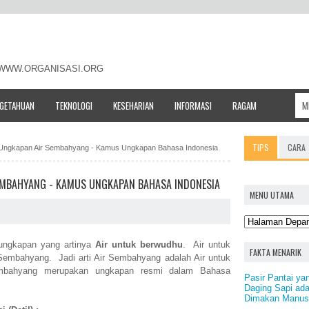
- WWW.ORGANISASI.ORG
NGETAHUAN
TEKNOLOGI
KESEHARIAN
INFORMASI
RAGAM
TIPS
CARA
h / Ungkapan Air Sembahyang - Kamus Ungkapan Bahasa Indonesia
SEMBAHYANG - KAMUS UNGKAPAN BAHASA INDONESIA
MENU UTAMA
ungkapan yang artinya
Air untuk berwudhu
. Air untuk
FAKTA MENARIK
 Sembahyang. Jadi arti Air Sembahyang adalah Air untuk
embahyang merupakan ungkapan resmi dalam Bahasa
Pasir Pantai ya
Daging Sapi ad
Dimakan Manus