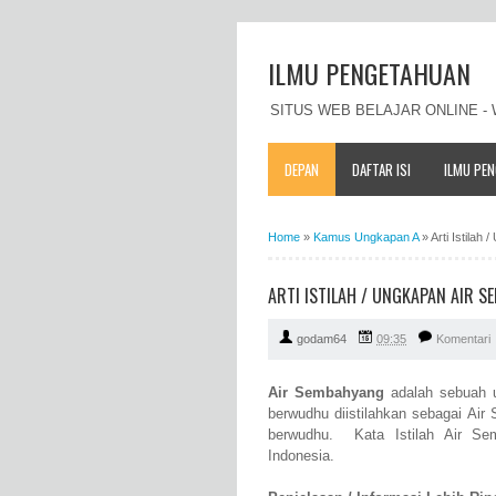
ILMU PENGETAHUAN
SITUS WEB BELAJAR ONLINE 
DEPAN
DAFTAR ISI
ILMU PE
Home
»
Kamus Ungkapan A
»
Arti Istila
ARTI ISTILAH / UNGKAPAN AIR 
godam64
09:35
Komentari
Air Sembahyang
adalah sebuah 
berwudhu diistilahkan sebagai Air
berwudhu. Kata Istilah Air S
Indonesia.