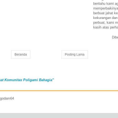
beritahu kami a
memperbaikinya.
berbuat jahat ke
kekurangan dan
perbuat, kami m
kasih atas perh
Dib
Beranda
Posting Lama
at Komunitas Poligami Bahagia"
7 godam64