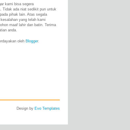
gar kami bisa segera
 Tidak ada niat sedikit pun untuk
pada pihak lain. Atas segala
 kesalahan yang telah kami
ohon maaf lahir dan batin. Terima
atian anda.
erdayakan oleh
Blogger
.
Design by
Evo Templates