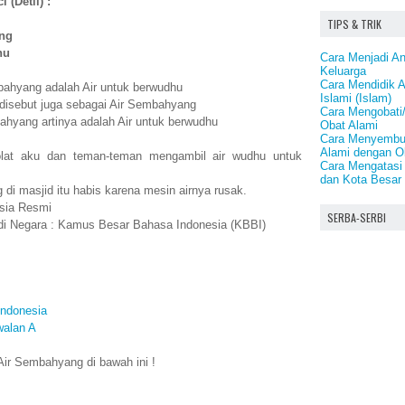
 (Detil) :
TIPS & TRIK
ng
hu
Cara Menjadi A
Keluarga
Cara Mendidik 
bahyang adalah Air untuk berwudhu
Islami (Islam)
 disebut juga sebagai Air Sembahyang
Cara Mengobati
hyang artinya adalah Air untuk berwudhu
Obat Alami
Cara Menyembuh
Alami dengan O
lat aku dan teman-teman mengambil air wudhu untuk
Cara Mengatasi
dan Kota Besar 
di masjid itu habis karena mesin airnya rusak.
sia Resmi
SERBA-SERBI
bdi Negara : Kamus Besar Bahasa Indonesia (KBBI)
ndonesia
walan A
ir Sembahyang di bawah ini !