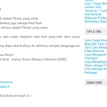
Cara / Gaya Bers
Leluhur Kita
t
Tanaman / Tumb
Ada Banyak
Makanan Pedas
i adalah Pikiran yang sehat
Berbahaya Bagi
disebut juga sebagai Akal Budi
artinya adalah Pikiran yang sehat
TIPS & TRIK
u dulu selalu diajarkan akal budi yang baik demi masa
Cara Cepat Memp
Blog dan Situs 
ng diajar akal budinya itu akhirnya menjadi pengangguran
Tips Cara Meng
Pada Manusia
Cara Mengubah 
sia Resmi
Flashdisk
al Budi : Kamus Besar Bahasa Indonesia (KBBI)
Cara Menghilang
Alami dengan O
Cara Menjadi A
Keluarga
ndonesia
SERBA-SERBI
walan A
al Budi di bawah ini !