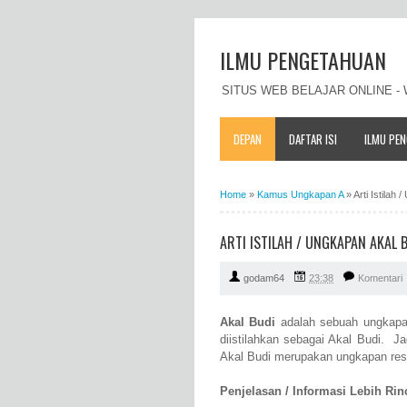
ILMU PENGETAHUAN
SITUS WEB BELAJAR ONLINE 
DEPAN
DAFTAR ISI
ILMU PE
Home
»
Kamus Ungkapan A
»
Arti Istila
ARTI ISTILAH / UNGKAPAN AKAL
godam64
23:38
Komentari
Akal Budi
adalah sebuah ungkapa
diistilahkan sebagai Akal Budi. Ja
Akal Budi merupakan ungkapan res
Penjelasan / Informasi Lebih Rinci