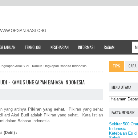
- WWW.ORGANISASI.ORG
NGETAHUAN
TEKNOLOGI
KESEHARIAN
INFORMASI
RAGAM
TIPS
CARA
h / Ungkapan Akal Budi - Kamus Ungkapan Bahasa Indonesia
 BUDI - KAMUS UNGKAPAN BAHASA INDONESIA
MENU UTAMA
n yang artinya
Pikiran yang sehat
. Pikiran yang sehat
FAKTA MENARIK
di arti Akal Budi adalah Pikiran yang sehat. Kata Istilah
mi dalam Bahasa Indonesia.
Sekitar 500 Ora
Indonesia
 (Detil) :
Ketebalan Es di
Sekali