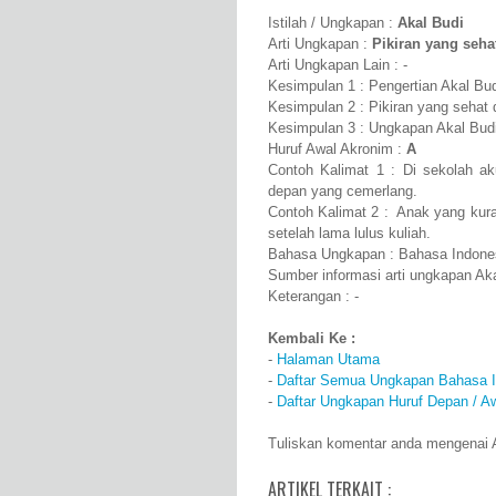
Istilah / Ungkapan :
Akal Budi
Arti Ungkapan :
Pikiran yang seha
Arti Ungkapan Lain : -
Kesimpulan 1 : Pengertian Akal Bud
Kesimpulan 2 : Pikiran yang sehat 
Kesimpulan 3 : Ungkapan Akal Budi 
Huruf Awal Akronim :
A
Contoh Kalimat 1 : Di sekolah ak
depan yang cemerlang.
Contoh Kalimat 2 : Anak yang kura
setelah lama lulus kuliah.
Bahasa Ungkapan : Bahasa Indone
Sumber informasi arti ungkapan Ak
Keterangan : -
Kembali Ke :
-
Halaman Utama
-
Daftar Semua Ungkapan Bahasa I
-
Daftar Ungkapan Huruf Depan / A
Tuliskan komentar anda mengenai Ak
ARTIKEL TERKAIT :