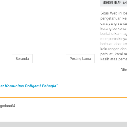
MOHON MAAF LAH
Situs Web ini be
pengetahuan k
cara yang santa
kurang berkena
beritahu kami a
memperbaikinya.
berbuat jahat ke
kekurangan dan
perbuat, kami m
Beranda
Posting Lama
kasih atas perh
Dib
at Komunitas Poligami Bahagia"
7 godam64