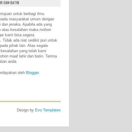
IR DAN BATIN
rtujuan untuk berbagi ilmu
epada masyarakat umum dengan
i dan jenaka. Apabila ada yang
n atau kesalahan maka mohon
gar kami bisa segera
 Tidak ada niat sedikit pun untuk
pada pihak lain. Atas segala
 kesalahan yang telah kami
ohon maaf lahir dan batin. Terima
atian anda.
erdayakan oleh
Blogger
.
Design by
Evo Templates