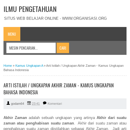
ILMU PENGETAHUAN
SITUS WEB BELAJAR ONLINE - WWW.ORGANISASI.ORG
MENU
Home
»
Kamus Ungkapan A
»
Arti Istilah / Ungkapan Akhir Zaman - Kamus Ungkapan
Bahasa Indonesia
ARTI ISTILAH / UNGKAPAN AKHIR ZAMAN - KAMUS UNGKAPAN
BAHASA INDONESIA
godam64
23:41
Komentari
Akhir Zaman
adalah sebuah ungkapan yang artinya
Akhir dari suatu
zaman atau penghabisan suatu zaman
. Akhir dari suatu zaman atau
penghabisan suatu zaman diistilahkan sebagai Akhir Zaman. Jadi arti