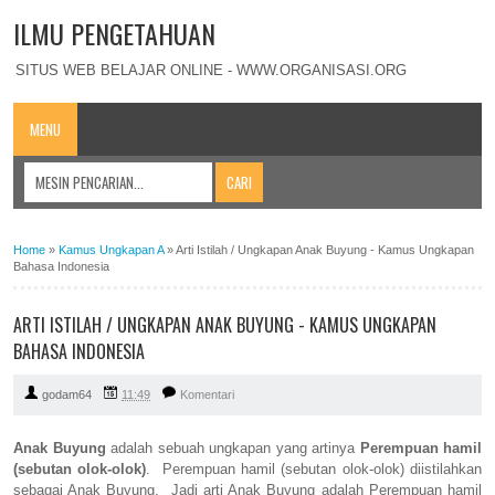
ILMU PENGETAHUAN
SITUS WEB BELAJAR ONLINE - WWW.ORGANISASI.ORG
MENU
Home
»
Kamus Ungkapan A
»
Arti Istilah / Ungkapan Anak Buyung - Kamus Ungkapan
Bahasa Indonesia
ARTI ISTILAH / UNGKAPAN ANAK BUYUNG - KAMUS UNGKAPAN
BAHASA INDONESIA
godam64
11:49
Komentari
Anak Buyung
adalah sebuah ungkapan yang artinya
Perempuan hamil
(sebutan olok-olok)
. Perempuan hamil (sebutan olok-olok) diistilahkan
sebagai Anak Buyung. Jadi arti Anak Buyung adalah Perempuan hamil