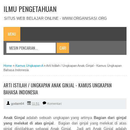
ILMU PENGETAHUAN
SITUS WEB BELAJAR ONLINE - WWW.ORGANISASI.ORG
MENU
Home
»
Kamus Ungkapan A
»
Arti Istilah / Ungkapan Anak Ginjal - Kamus Ungkapan
Bahasa Indonesia
ARTI ISTILAH / UNGKAPAN ANAK GINJAL - KAMUS UNGKAPAN
BAHASA INDONESIA
godam64
11:51
Komentari
Anak Ginjal
adalah sebuah ungkapan yang artinya
Bagian dari ginjal
yang melekat di atas ginjal
. Bagian dari ginjal yang melekat di atas
ginjal diistilahkan sebagai Anak Ginjal. Jadi arti Anak Ginjal adalah