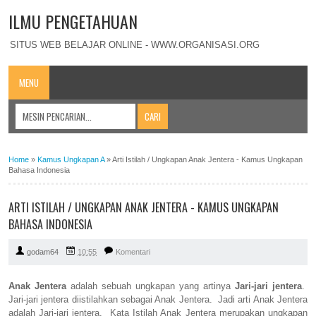
ILMU PENGETAHUAN
SITUS WEB BELAJAR ONLINE - WWW.ORGANISASI.ORG
MENU
Home
»
Kamus Ungkapan A
»
Arti Istilah / Ungkapan Anak Jentera - Kamus Ungkapan
Bahasa Indonesia
ARTI ISTILAH / UNGKAPAN ANAK JENTERA - KAMUS UNGKAPAN
BAHASA INDONESIA
godam64
10:55
Komentari
Anak Jentera
adalah sebuah ungkapan yang artinya
Jari-jari jentera
.
Jari-jari jentera diistilahkan sebagai Anak Jentera. Jadi arti Anak Jentera
adalah Jari-jari jentera. Kata Istilah Anak Jentera merupakan ungkapan