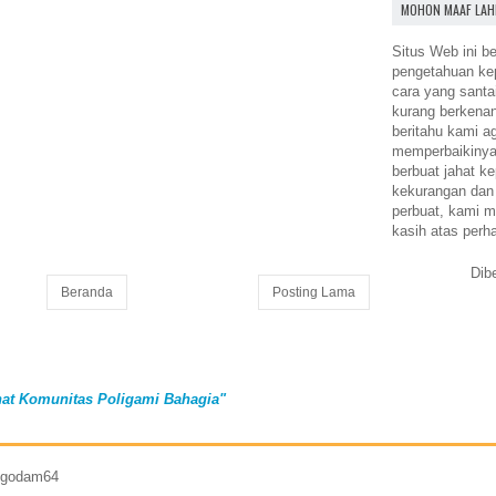
MOHON MAAF LAH
Situs Web ini be
pengetahuan k
cara yang santa
kurang berkena
beritahu kami a
memperbaikinya.
berbuat jahat ke
kekurangan dan
perbuat, kami m
kasih atas perh
Dib
Beranda
Posting Lama
at Komunitas Poligami Bahagia"
7 godam64