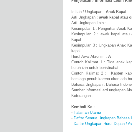
Penjelasan / Informasi Lebih Rinci
Istilah / Ungkapan :
Anak Kapal
Arti Ungkapan :
awak kapal atau o
Arti Ungkapan Lain : -
Kesimpulan 1 : Pengertian Anak Kap
Kesimpulan 2 : awak kapal atau o
Kapal
Kesimpulan 3 : Ungkapan Anak Kapa
kapal
Huruf Awal Akronim :
A
Contoh Kalimat 1 : Tiga anak ka
butuh izin untuk beristirahat.
Contoh Kalimat 2 : Kapten kapa
bersiaga penuh karena akan ada ba
Bahasa Ungkapan : Bahasa Indone
Sumber informasi arti ungkapan A
Keterangan : -
Kembali Ke :
-
Halaman Utama
-
Daftar Semua Ungkapan Bahasa I
-
Daftar Ungkapan Huruf Depan / A