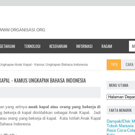
- WWW.ORGANISASI.ORG
NGETAHUAN
TEKNOLOGI
KESEHARIAN
INFORMASI
RAGAM
TIPS
CARA
h / Ungkapan Anak Kapal - Kamus Ungkapan Bahasa Indonesia
 KAPAL - KAMUS UNGKAPAN BAHASA INDONESIA
MENU UTAMA
an yang artinya
awak kapal atau orang yang bekerja di
FAKTA MENARIK
 bekerja di kapal diistilahkan sebagai Anak Kapal. Jadi
atau orang yang bekerja di kapal. Kata Istilah Anak Kapal
Dampak/Efek Ma
Bahasa Indonesia.
Tubuh Manusia
Rasa Coca-Cola
Kola