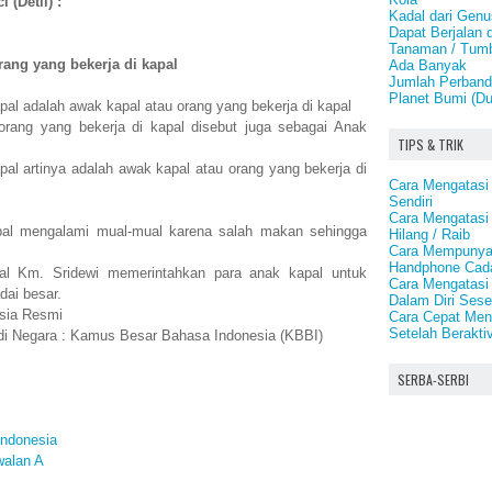
 (Detil) :
Kadal dari Gen
Dapat Berjalan d
Tanaman / Tumb
rang yang bekerja di kapal
Ada Banyak
Jumlah Perbandi
Planet Bumi (Du
al adalah awak kapal atau orang yang bekerja di kapal
rang yang bekerja di kapal disebut juga sebagai Anak
TIPS & TRIK
l artinya adalah awak kapal atau orang yang bekerja di
Cara Mengatasi
Sendiri
Cara Mengatasi
pal mengalami mual-mual karena salah makan sehingga
Hilang / Raib
Cara Mempunya
Handphone Cad
l Km. Sridewi memerintahkan para anak kapal untuk
Cara Mengatasi
dai besar.
Dalam Diri Ses
sia Resmi
Cara Cepat Men
Setelah Beraktiv
bdi Negara : Kamus Besar Bahasa Indonesia (KBBI)
SERBA-SERBI
ndonesia
walan A