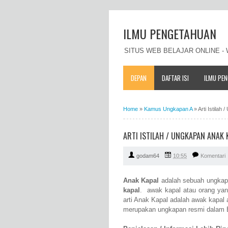
ILMU PENGETAHUAN
SITUS WEB BELAJAR ONLINE 
DEPAN
DAFTAR ISI
ILMU PE
Home
»
Kamus Ungkapan A
»
Arti Istila
ARTI ISTILAH / UNGKAPAN ANAK
godam64
10:55
Komentari
Anak Kapal
adalah sebuah ungkap
kapal
. awak kapal atau orang yang
arti Anak Kapal adalah awak kapal 
merupakan ungkapan resmi dalam 