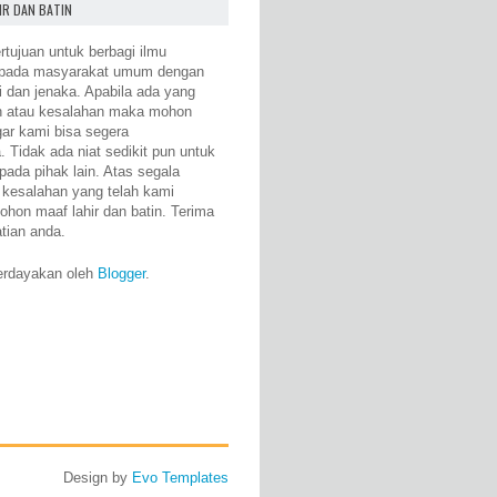
IR DAN BATIN
rtujuan untuk berbagi ilmu
epada masyarakat umum dengan
i dan jenaka. Apabila ada yang
n atau kesalahan maka mohon
gar kami bisa segera
 Tidak ada niat sedikit pun untuk
pada pihak lain. Atas segala
 kesalahan yang telah kami
ohon maaf lahir dan batin. Terima
atian anda.
erdayakan oleh
Blogger
.
Design by
Evo Templates