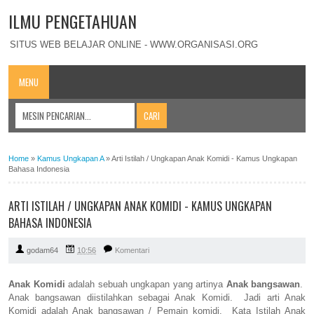
ILMU PENGETAHUAN
SITUS WEB BELAJAR ONLINE - WWW.ORGANISASI.ORG
MENU
Home
»
Kamus Ungkapan A
»
Arti Istilah / Ungkapan Anak Komidi - Kamus Ungkapan
Bahasa Indonesia
ARTI ISTILAH / UNGKAPAN ANAK KOMIDI - KAMUS UNGKAPAN
BAHASA INDONESIA
godam64
10:56
Komentari
Anak Komidi
adalah sebuah ungkapan yang artinya
Anak bangsawan
.
Anak bangsawan diistilahkan sebagai Anak Komidi. Jadi arti Anak
Komidi adalah Anak bangsawan / Pemain komidi. Kata Istilah Anak