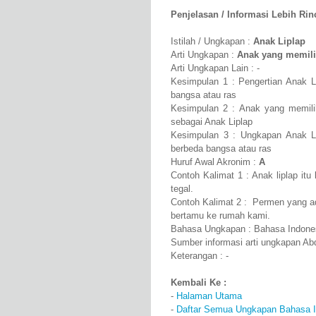
Penjelasan / Informasi Lebih Rinci
Istilah / Ungkapan :
Anak Liplap
Arti Ungkapan :
Anak yang memili
Arti Ungkapan Lain : -
Kesimpulan 1 : Pengertian Anak L
bangsa atau ras
Kesimpulan 2 : Anak yang memilik
sebagai Anak Liplap
Kesimpulan 3 : Ungkapan Anak Li
berbeda bangsa atau ras
Huruf Awal Akronim :
A
Contoh Kalimat 1 : Anak liplap itu
tegal.
Contoh Kalimat 2 : Permen yang ad
bertamu ke rumah kami.
Bahasa Ungkapan : Bahasa Indone
Sumber informasi arti ungkapan A
Keterangan : -
Kembali Ke :
-
Halaman Utama
-
Daftar Semua Ungkapan Bahasa I