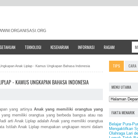
- WWW.ORGANISASI.ORG
NGETAHUAN
TEKNOLOGI
KESEHARIAN
INFORMASI
RAGAM
TIPS
CARA
h / Ungkapan Anak Liplap - Kamus Ungkapan Bahasa Indonesia
 LIPLAP - KAMUS UNGKAPAN BAHASA INDONESIA
MENU UTAMA
apan yang artinya
Anak yang memiliki orangtua yang
FAKTA MENARIK
yang memiliki orangtua yang berbeda bangsa atau ras
Jadi arti Anak Liplap adalah Anak yang memiliki orangtua
Belajar Pura-Pu
ta Istilah Anak Liplap merupakan ungkapan resmi dalam
Mengaktifkan Sy
Olahraga Lari 
Lemak Tidak B