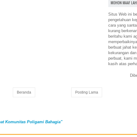
MOHON MAAF LAH
Situs Web ini be
pengetahuan k
cara yang santa
kurang berkena
beritahu kami a
memperbaikinya.
berbuat jahat ke
kekurangan dan
perbuat, kami m
kasih atas perh
Dib
Beranda
Posting Lama
at Komunitas Poligami Bahagia"