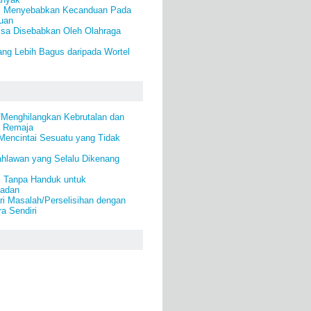
i Menyebabkan Kecanduan Pada
uan
isa Disebabkan Oleh Olahraga
ang Lebih Bagus daripada Wortel
/Menghilangkan Kebrutalan dan
k Remaja
Mencintai Sesuatu yang Tidak
ahlawan yang Selalu Dikenang
i Tanpa Handuk untuk
Badan
i Masalah/Perselisihan dengan
a Sendiri