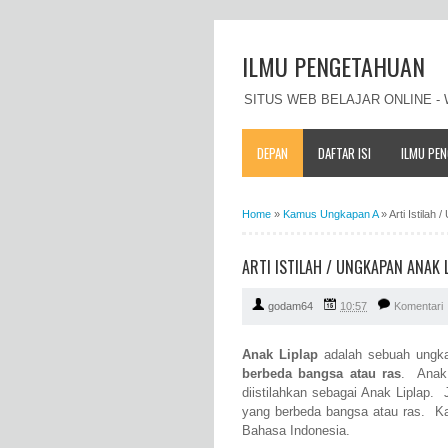
ILMU PENGETAHUAN
SITUS WEB BELAJAR ONLINE 
DEPAN
DAFTAR ISI
ILMU PE
Home
»
Kamus Ungkapan A
»
Arti Istila
ARTI ISTILAH / UNGKAPAN ANAK
godam64
10:57
Komentari
Anak Liplap
adalah sebuah ungk
berbeda bangsa atau ras
. Anak 
diistilahkan sebagai Anak Liplap. 
yang berbeda bangsa atau ras. Ka
Bahasa Indonesia.