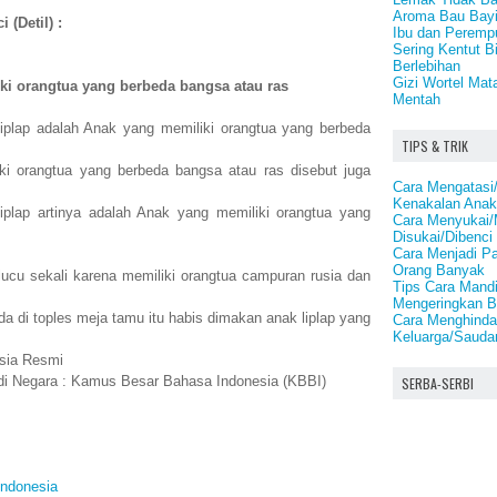
Aroma Bau Bay
 (Detil) :
Ibu dan Peremp
Sering Kentut B
Berlebihan
Gizi Wortel Mat
ki orangtua yang berbeda bangsa atau ras
Mentah
iplap adalah Anak yang memiliki orangtua yang berbeda
TIPS & TRIK
i orangtua yang berbeda bangsa atau ras disebut juga
Cara Mengatasi
Kenakalan Ana
plap artinya adalah Anak yang memiliki orangtua yang
Cara Menyukai/
Disukai/Dibenci
Cara Menjadi P
Orang Banyak
 lucu sekali karena memiliki orangtua campuran rusia dan
Tips Cara Mand
Mengeringkan 
a di toples meja tamu itu habis dimakan anak liplap yang
Cara Menghindar
Keluarga/Saudar
sia Resmi
bdi Negara : Kamus Besar Bahasa Indonesia (KBBI)
SERBA-SERBI
ndonesia