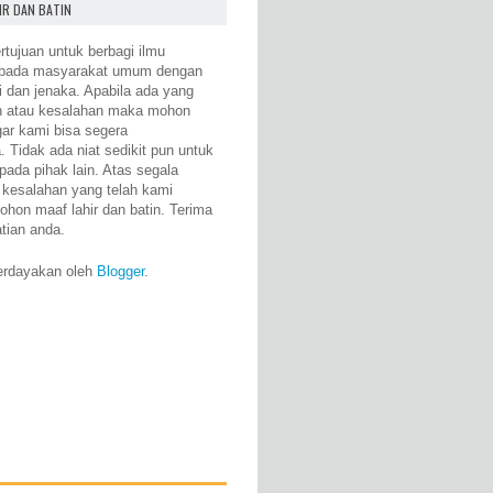
IR DAN BATIN
rtujuan untuk berbagi ilmu
epada masyarakat umum dengan
i dan jenaka. Apabila ada yang
n atau kesalahan maka mohon
gar kami bisa segera
 Tidak ada niat sedikit pun untuk
pada pihak lain. Atas segala
 kesalahan yang telah kami
ohon maaf lahir dan batin. Terima
atian anda.
erdayakan oleh
Blogger
.