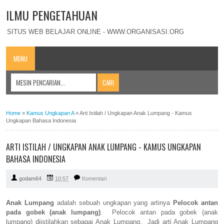
ILMU PENGETAHUAN
SITUS WEB BELAJAR ONLINE - WWW.ORGANISASI.ORG
MENU
Home
»
Kamus Ungkapan A
»
Arti Istilah / Ungkapan Anak Lumpang - Kamus
Ungkapan Bahasa Indonesia
ARTI ISTILAH / UNGKAPAN ANAK LUMPANG - KAMUS UNGKAPAN
BAHASA INDONESIA
godam64
10:57
Komentari
Anak Lumpang
adalah sebuah ungkapan yang artinya
Pelocok antan
pada gobek (anak lumpang)
. Pelocok antan pada gobek (anak
lumpang) diistilahkan sebagai Anak Lumpang. Jadi arti Anak Lumpang