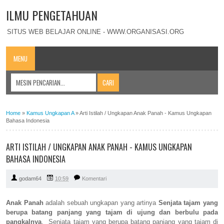
ILMU PENGETAHUAN
SITUS WEB BELAJAR ONLINE - WWW.ORGANISASI.ORG
MENU
Home
»
Kamus Ungkapan A
»
Arti Istilah / Ungkapan Anak Panah - Kamus Ungkapan
Bahasa Indonesia
ARTI ISTILAH / UNGKAPAN ANAK PANAH - KAMUS UNGKAPAN
BAHASA INDONESIA
godam64
10:59
Komentari
Anak Panah
adalah sebuah ungkapan yang artinya
Senjata tajam yang
berupa batang panjang yang tajam di ujung dan berbulu pada
pangkalnya
. Senjata tajam yang berupa batang panjang yang tajam di