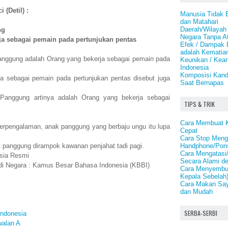
 (Detil) :
Manusia Tidak 
dan Matahari
Daerah/Wilayah
ng
Negara Tanpa A
ja sebagai pemain pada pertunjukan pentas
Efek / Dampak 
adalah Kematian
anggung adalah Orang yang bekerja sebagai pemain pada
Keunikan / Kea
Indonesia
Komposisi Kand
a sebagai pemain pada pertunjukan pentas disebut juga
Saat Bernapas
anggung artinya adalah Orang yang bekerja sebagai
TIPS & TRIK
Cara Membuat 
erpengalaman, anak panggung yang berbaju ungu itu lupa
Cepat
Cara Stop Meng
Handphone/Pons
k panggung dirampok kawanan penjahat tadi pagi.
Cara Mengatasi
sia Resmi
Secara Alami d
bdi Negara : Kamus Besar Bahasa Indonesia (KBBI)
Cara Menyembuh
Kepala Sebelah
Cara Makan Say
dan Mudah
SERBA-SERBI
ndonesia
walan A