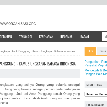
- WWW.ORGANISASI.ORG
NGETAHUAN
TEKNOLOGI
KESEHARIAN
INFORMASI
RAGAM
TIPS
CARA
h / Ungkapan Anak Panggung - Kamus Ungkapan Bahasa Indonesia
Pengertian, Pe
K PANGGUNG - KAMUS UNGKAPAN BAHASA INDONESIA
Penyakit Vaginit
Mencegah & Beb
Dengan Pola M
MENU UTAMA
ungkapan yang artinya
Orang yang bekerja sebagai
s
. Orang yang bekerja sebagai pemain pada pertunjukan
 Panggung. Jadi arti Anak Panggung adalah Orang yang
unjukan pentas. Kata Istilah Anak Panggung merupakan
nesia.
FAKTA MENARIK