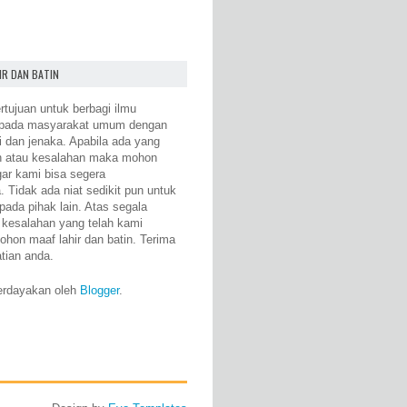
IR DAN BATIN
rtujuan untuk berbagi ilmu
epada masyarakat umum dengan
i dan jenaka. Apabila ada yang
n atau kesalahan maka mohon
gar kami bisa segera
 Tidak ada niat sedikit pun untuk
pada pihak lain. Atas segala
 kesalahan yang telah kami
ohon maaf lahir dan batin. Terima
atian anda.
erdayakan oleh
Blogger
.