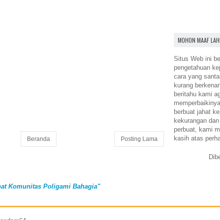
MOHON MAAF LAH
Situs Web ini be
pengetahuan k
cara yang santa
kurang berkena
beritahu kami a
memperbaikinya.
berbuat jahat ke
kekurangan dan
perbuat, kami m
kasih atas perh
Beranda
Posting Lama
Dib
at Komunitas Poligami Bahagia"