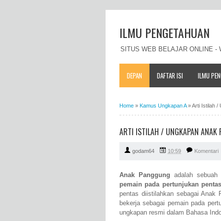
ILMU PENGETAHUAN
SITUS WEB BELAJAR ONLINE 
DEPAN
DAFTAR ISI
ILMU PE
Home
»
Kamus Ungkapan A
»
Arti Istila
ARTI ISTILAH / UNGKAPAN ANA
godam64
10:59
Komentari
Anak Panggung
adalah sebuah 
pemain pada pertunjukan penta
pentas diistilahkan sebagai Anak
bekerja sebagai pemain pada pert
ungkapan resmi dalam Bahasa Indo