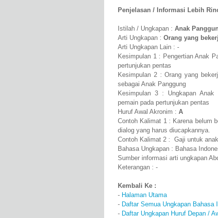
Penjelasan / Informasi Lebih Rinci
Istilah / Ungkapan :
Anak Panggu
Arti Ungkapan :
Orang yang beker
Arti Ungkapan Lain : -
Kesimpulan 1 : Pengertian Anak P
pertunjukan pentas
Kesimpulan 2 : Orang yang bekerj
sebagai Anak Panggung
Kesimpulan 3 : Ungkapan Anak P
pemain pada pertunjukan pentas
Huruf Awal Akronim :
A
Contoh Kalimat 1 : Karena belum b
dialog yang harus diucapkannya.
Contoh Kalimat 2 : Gaji untuk ana
Bahasa Ungkapan : Bahasa Indone
Sumber informasi arti ungkapan A
Keterangan : -
Kembali Ke :
-
Halaman Utama
-
Daftar Semua Ungkapan Bahasa I
-
Daftar Ungkapan Huruf Depan / A