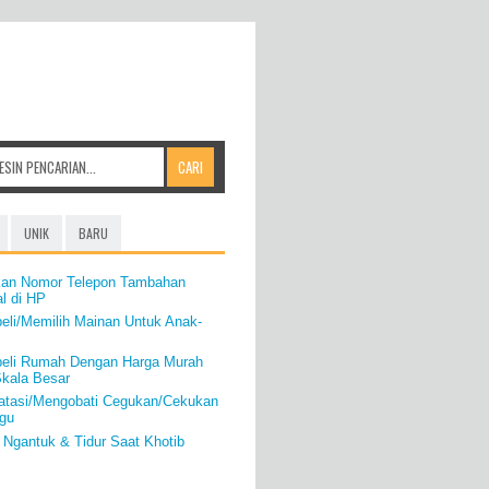
UNIK
BARU
kan Nomor Telepon Tambahan
al di HP
eli/Memilih Mainan Untuk Anak-
eli Rumah Dengan Harga Murah
Skala Besar
atasi/Mengobati Cegukan/Cekukan
gu
 Ngantuk & Tidur Saat Khotib