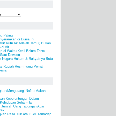
g Paling
yeramkan di Dunia Ini
kit Kutu Air Adalah Jamur, Bukan
di Air
p di Waktu Kecil Belum Tentu
 Saat Dewasa
ah Negara Hukum & Rakyatnya Buta
as Rupiah Resmi yang Pernah
nesia
gkan/Mengurangi Nafsu Makan
kan Keberuntungan Dalam
Kehidupan Sehari-Hari
 Jumlah Uang Tabungan Agar
yak
kan Rasa Jijik atau Geli Terhadap