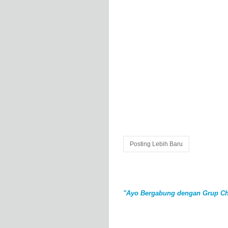
Posting Lebih Baru
"Ayo Bergabung dengan Grup Ch