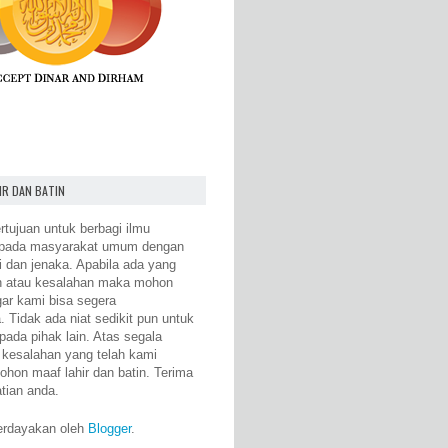
IR DAN BATIN
rtujuan untuk berbagi ilmu
epada masyarakat umum dengan
i dan jenaka. Apabila ada yang
n atau kesalahan maka mohon
gar kami bisa segera
 Tidak ada niat sedikit pun untuk
pada pihak lain. Atas segala
 kesalahan yang telah kami
ohon maaf lahir dan batin. Terima
atian anda.
erdayakan oleh
Blogger
.