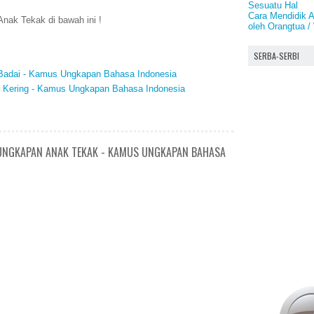
Sesuatu Hal
Cara Mendidik 
nak Tekak di bawah ini !
oleh Orangtua /
SERBA-SERBI
n Badai - Kamus Ungkapan Bahasa Indonesia
ur Kering - Kamus Ungkapan Bahasa Indonesia
/ UNGKAPAN ANAK TEKAK - KAMUS UNGKAPAN BAHASA