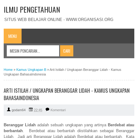
ILMU PENGETAHUAN
SITUS WEB BELAJAR ONLINE - WWW.ORGANISASI.ORG
MENU
Home
»
Kamus Ungkapan B
»
Arti Istilah / Ungkapan Beranggar Lidah - Kamus
Ungkapan BahasaIndonesia
ARTI ISTILAH / UNGKAPAN BERANGGAR LIDAH - KAMUS UNGKAPAN
BAHASAINDONESIA
godam64
22:45
Komentari
Beranggar Lidah
adalah sebuah ungkapan yang artinya
Berdebat atau
berbantah
. Berdebat atau berbantah diistilahkan sebagai Beranggar
Lidah. Jadi arti Beranggar Lidah adalah Berdebat atau berbantah. Kata