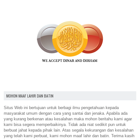
MOHON MAAF LAHIR DAN BATIN
Situs Web ini bertujuan untuk berbagi ilmu pengetahuan kepada
masyarakat umum dengan cara yang santai dan jenaka. Apabila ada
yang kurang berkenan atau kesalahan maka mohon beritahu kami agar
kami bisa segera memperbaikinya. Tidak ada niat sedikit pun untuk
berbuat jahat kepada pihak lain. Atas segala kekurangan dan kesalahan
yang telah kami perbuat, kami mohon maaf lahir dan batin. Terima kasih