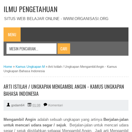
ILMU PENGETAHUAN
SITUS WEB BELAJAR ONLINE - WWW.ORGANISASI.ORG
MENU
Home
»
Kamus Ungkapan M
»
Arti Istilah / Ungkapan Mengambil Angin - Kamus
Ungkapan Bahasa Indonesia
ARTI ISTILAH / UNGKAPAN MENGAMBIL ANGIN - KAMUS UNGKAPAN
BAHASA INDONESIA
godam64
01:08
Komentari
Mengambil Angin
adalah sebuah ungkapan yang artinya
Berjalan-jalan
untuk mencari udara segar / sejuk
. Berjalan-jalan untuk mencari udara
segar / sejuk diistilahkan sebagai Mengambil Angin. Jadi arti Mengambil