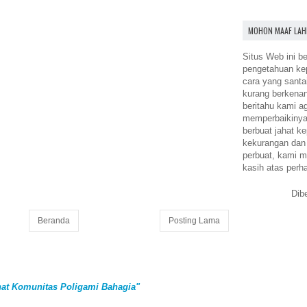
MOHON MAAF LAH
Situs Web ini be
pengetahuan k
cara yang santa
kurang berkena
beritahu kami a
memperbaikinya.
berbuat jahat ke
kekurangan dan
perbuat, kami m
kasih atas perh
Dib
Beranda
Posting Lama
at Komunitas Poligami Bahagia"