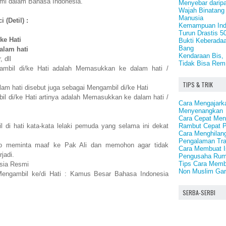
smi dalam Bahasa Indonesia.
Menyebar darip
Wajah Binatang
Manusia
 (Detil) :
Kemampuan Ind
Turun Drastis 
ke Hati
Bukti Keberadaa
Bang
lam hati
Kendaraan Bis, 
 dll
Tidak Bisa Rem
ambil di/ke Hati adalah Memasukkan ke dalam hati /
TIPS & TRIK
m hati disebut juga sebagai Mengambil di/ke Hati
l di/ke Hati artinya adalah Memasukkan ke dalam hati /
Cara Mengajark
Menyenangkan
Cara Cepat Me
Rambut Cepat P
 di hati kata-kata lelaki pemuda yang selama ini dekat
Cara Menghilan
Pengalaman Tr
o meminta maaf ke Pak Ali dan memohon agar tidak
Cara Membuat I
jadi.
Pengusaha Ru
Tips Cara Memb
sia Resmi
Non Muslim Gar
Mengambil ke/di Hati : Kamus Besar Bahasa Indonesia
SERBA-SERBI