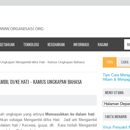
- WWW.ORGANISASI.ORG
NGETAHUAN
TEKNOLOGI
KESEHARIAN
INFORMASI
RAGAM
TIPS
CARA
ah / Ungkapan Mengambil di/ke Hati - Kamus Ungkapan Bahasa
Tips Cara Menga
Hitam & Menjag
AMBIL DI/KE HATI - KAMUS UNGKAPAN BAHASA
MENU UTAMA
ah ungkapan yang artinya
Memasukkan ke dalam hati
.
FAKTA MENARIK
hkan sebagai Mengambil di/ke Hati. Jadi arti Mengambil
alam hati / Kecewa, gusar, dll. Kata Istilah Mengambil
Virus Penyakit