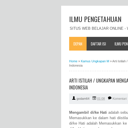
ILMU PENGETAHUAN
SITUS WEB BELAJAR ONLINE 
DEPAN
DAFTAR ISI
ILMU PE
Home
»
Kamus Ungkapan M
»
Arti Istil
Indonesia
ARTI ISTILAH / UNGKAPAN MENG
INDONESIA
godam64
01:08
Komentari
Mengambil di/ke Hati
adalah sebu
Memasukkan ke dalam hati diistila
di/ke Hati adalah Memasukkan ke d