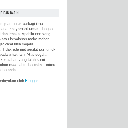
IR DAN BATIN
rtujuan untuk berbagi ilmu
epada masyarakat umum dengan
i dan jenaka. Apabila ada yang
n atau kesalahan maka mohon
gar kami bisa segera
 Tidak ada niat sedikit pun untuk
pada pihak lain. Atas segala
 kesalahan yang telah kami
ohon maaf lahir dan batin. Terima
atian anda.
erdayakan oleh
Blogger
.