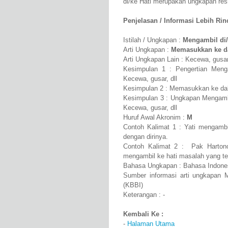
di/ke Hati merupakan ungkapan re
Penjelasan / Informasi Lebih Rinci
Istilah / Ungkapan :
Mengambil di/
Arti Ungkapan :
Memasukkan ke da
Arti Ungkapan Lain : Kecewa, gusar,
Kesimpulan 1 : Pengertian Meng
Kecewa, gusar, dll
Kesimpulan 2 : Memasukkan ke dala
Kesimpulan 3 : Ungkapan Mengambi
Kecewa, gusar, dll
Huruf Awal Akronim :
M
Contoh Kalimat 1 : Yati mengambil
dengan dirinya.
Contoh Kalimat 2 : Pak Harton
mengambil ke hati masalah yang ter
Bahasa Ungkapan : Bahasa Indone
Sumber informasi arti ungkapan 
(KBBI)
Keterangan : -
Kembali Ke :
-
Halaman Utama