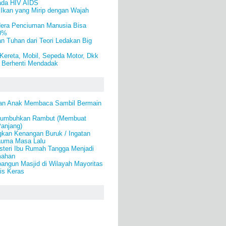
ada HIV AIDS
 Ikan yang Mirip dengan Wajah
era Penciuman Manusia Bisa
50%
n Tuhan dari Teori Ledakan Big
Kereta, Mobil, Sepeda Motor, Dkk
 Berhenti Mendadak
an Anak Membaca Sambil Bermain
numbuhkan Rambut (Membuat
anjang)
gkan Kenangan Buruk / Ingatan
auma Masa Lalu
steri Ibu Rumah Tangga Menjadi
mahan
angun Masjid di Wilayah Mayoritas
is Keras