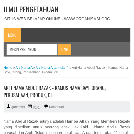
ILMU PENGETAHUAN
SITUS WEB BELAJAR ONLINE - WWW.ORGANISASI.ORG
MENU
Home
»
Arti Nama A
»
Arti Nama Arab (Islam)
»
Arti Nama Abdul Razak - Kamus Nama
Bayi, Orang, Perusahaan, Produk, dll
ARTI NAMA ABDUL RAZAK - KAMUS NAMA BAYI, ORANG,
PERUSAHAAN, PRODUK, DLL
godam64
06:51
Komentari
Nama
Abdul Razak
artinya adalah
Hamba Allah Yang Memberi Rezeki
yang diberikan untuk seorang anak Laki-Laki. Nama Abdul Razak
berasal dari Arab (Islam), dengan huruf awal A dan terdiri atas 11 huruf.