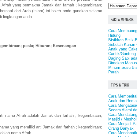
a Afrah yang bermakna Jamak dari farhah ; kegembiraan;
berasal dari Arab (Islam) ini boleh anda gunakan selama
 di lingkungan anda.
FAKTA MENARIK
Cara Membuang
Hidung
Bisikkan Bisik-
Sebelah Kanan O
kegembiraan; pesta; Hiburan; Kesenangan
Anak yang Cake
Cantik/Ganteng
Daging Sapi ad
Dimakan Manus
Minum Susu Bis
Parah
TIPS & TRIK
Cara Memberita
Anak dan Rema
Cara Mengatasi
Secara Alami d
Cara Mendatang
rti nama Afrah adalah Jamak dari farhah ; kegembiraan;
Masjid / Mushol
Cara Menjadi P
nama yang memiliki arti Jamak dari farhah ; kegembiraan;
Orang Banyak
Cara Mendapatk
adalah nama Afrah