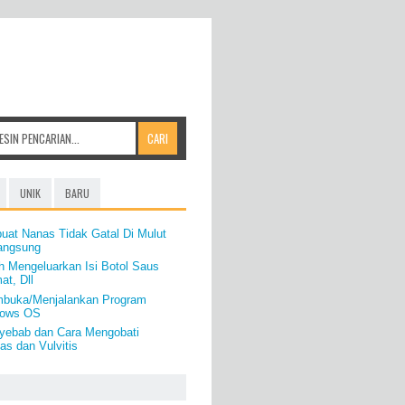
UNIK
BARU
uat Nanas Tidak Gatal Di Mulut
angsung
h Mengeluarkan Isi Botol Saus
t, Dll
mbuka/Menjalankan Program
ndows OS
nyebab dan Cara Mengobati
as dan Vulvitis