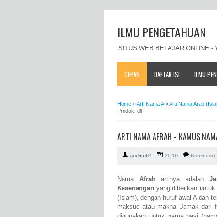
ILMU PENGETAHUAN
SITUS WEB BELAJAR ONLINE 
DEPAN
DAFTAR ISI
ILMU PE
Home
»
Arti Nama A
»
Arti Nama Arab (Isl
Produk, dll
ARTI NAMA AFRAH - KAMUS NAMA
godam64
20:16
Komentari
Nama
Afrah
artinya adalah
Ja
Kesenangan
yang diberikan untuk
(Islam), dengan huruf awal A dan ter
maksud atau makna Jamak dari fa
digunakan untuk nama bayi (nam