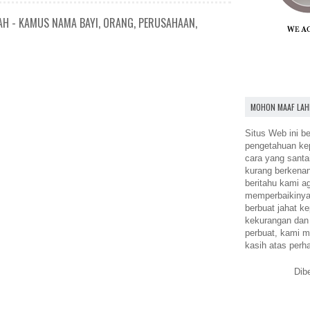
AH - KAMUS NAMA BAYI, ORANG, PERUSAHAAN,
MOHON MAAF LAH
Situs Web ini be
pengetahuan k
cara yang santa
kurang berkena
beritahu kami a
memperbaikinya.
berbuat jahat ke
kekurangan dan
perbuat, kami m
kasih atas perh
Dib