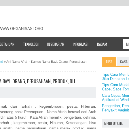
- WWW.ORGANISASI.ORG
NGETAHUAN
TEKNOLOGI
KESEHARIAN
INFORMASI
RAGAM
TIPS
CARA
am)
»
Arti Nama Afrah - Kamus Nama Bayi, Orang, Perusahaan,
Tips Cara Memb
Jika Dimakan L
 BAYI, ORANG, PERUSAHAAN, PRODUK, DLL
Tips Cara Muda
Cabe, Saos Toma
Cara Cepat Me
Aplikasi di Wi
Pengertian, Pe
mak dari farhah ; kegembiraan; pesta; Hiburan;
Penyakit Vaginit
 seorang anak Perempuan. Nama Afrah berasal dari Arab
diri atas 5 huruf. Kata Afrah memiliki pengertian, definisi,
rhah ; kegembiraan; pesta; Hiburan; Kesenangan, bisa
MENU UTAMA
a anak), nama perusahaan, nama merek produk, nama