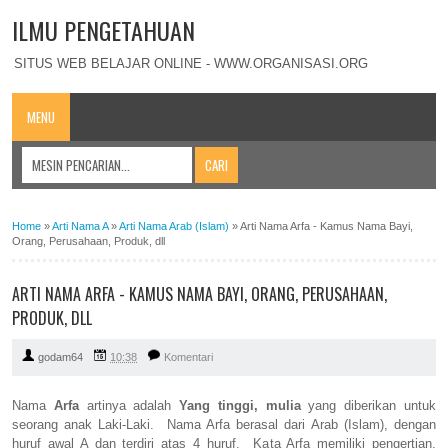
ILMU PENGETAHUAN
SITUS WEB BELAJAR ONLINE - WWW.ORGANISASI.ORG
MENU
Home
»
Arti Nama A
»
Arti Nama Arab (Islam)
»
Arti Nama Arfa - Kamus Nama Bayi,
Orang, Perusahaan, Produk, dll
ARTI NAMA ARFA - KAMUS NAMA BAYI, ORANG, PERUSAHAAN,
PRODUK, DLL
godam64
10:38
Komentari
Nama
Arfa
artinya adalah
Yang tinggi, mulia
yang diberikan untuk
seorang anak Laki-Laki. Nama Arfa berasal dari Arab (Islam), dengan
huruf awal A dan terdiri atas 4 huruf. Kata Arfa memiliki pengertian,