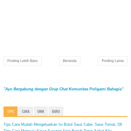
Posting Lebih Baru
Beranda
Posting Lama
"Ayo Bergabung dengan Grup Chat Komunitas Poligami Bahagia"
TIPS
CARA
UNIK
BARU
Tips Cara Mudah Mengeluarkan Isi Botol Saus Cabe, Saos Tomat, Dll
Tips Cara Mencuci Sayur-Sayuran Agar Bersih Tetap Sehat Kita