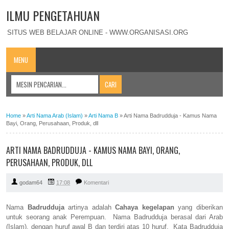
ILMU PENGETAHUAN
SITUS WEB BELAJAR ONLINE - WWW.ORGANISASI.ORG
MENU
Home
»
Arti Nama Arab (Islam)
»
Arti Nama B
»
Arti Nama Badrudduja - Kamus Nama
Bayi, Orang, Perusahaan, Produk, dll
ARTI NAMA BADRUDDUJA - KAMUS NAMA BAYI, ORANG,
PERUSAHAAN, PRODUK, DLL
godam64
17:08
Komentari
Nama
Badrudduja
artinya adalah
Cahaya kegelapan
yang diberikan
untuk seorang anak Perempuan. Nama Badrudduja berasal dari Arab
(Islam), dengan huruf awal B dan terdiri atas 10 huruf. Kata Badrudduja