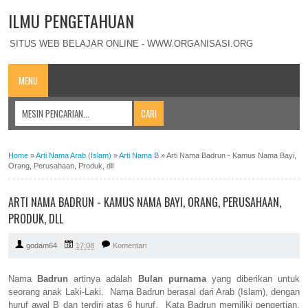
ILMU PENGETAHUAN
SITUS WEB BELAJAR ONLINE - WWW.ORGANISASI.ORG
MENU
Home
»
Arti Nama Arab (Islam)
»
Arti Nama B
»
Arti Nama Badrun - Kamus Nama Bayi,
Orang, Perusahaan, Produk, dll
ARTI NAMA BADRUN - KAMUS NAMA BAYI, ORANG, PERUSAHAAN,
PRODUK, DLL
godam64
17:08
Komentari
Nama
Badrun
artinya adalah
Bulan purnama
yang diberikan untuk
seorang anak Laki-Laki. Nama Badrun berasal dari Arab (Islam), dengan
huruf awal B dan terdiri atas 6 huruf. Kata Badrun memiliki pengertian,