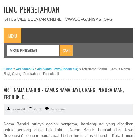
ILMU PENGETAHUAN
SITUS WEB BELAJAR ONLINE - WWW.ORGANISASI.ORG
MENU
Home
»
Arti Nama B
»
Arti Nama Jawa (Indonesia)
»
Arti Nama Bandri - Kamus Nama
Bayi, Orang, Perusahaan, Produk, dll
ARTI NAMA BANDRI - KAMUS NAMA BAYI, ORANG, PERUSAHAAN,
PRODUK, DLL
godam64
22:11
Komentari
Nama
Bandri
artinya adalah
bergema, berdengung
yang diberikan
untuk seorang anak Laki-Laki. Nama Bandri berasal dari Jawa
(Indonesia), dengan huruf awal B dan terdiri atas 6 huruf. Kata Bandri