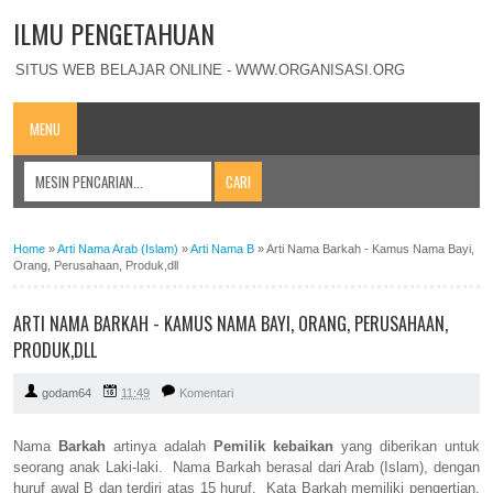
ILMU PENGETAHUAN
SITUS WEB BELAJAR ONLINE - WWW.ORGANISASI.ORG
MENU
Home
»
Arti Nama Arab (Islam)
»
Arti Nama B
»
Arti Nama Barkah - Kamus Nama Bayi,
Orang, Perusahaan, Produk,dll
ARTI NAMA BARKAH - KAMUS NAMA BAYI, ORANG, PERUSAHAAN,
PRODUK,DLL
godam64
11:49
Komentari
Nama
Barkah
artinya adalah
Pemilik kebaikan
yang diberikan untuk
seorang anak Laki-laki. Nama Barkah berasal dari Arab (Islam), dengan
huruf awal B dan terdiri atas 15 huruf. Kata Barkah memiliki pengertian,