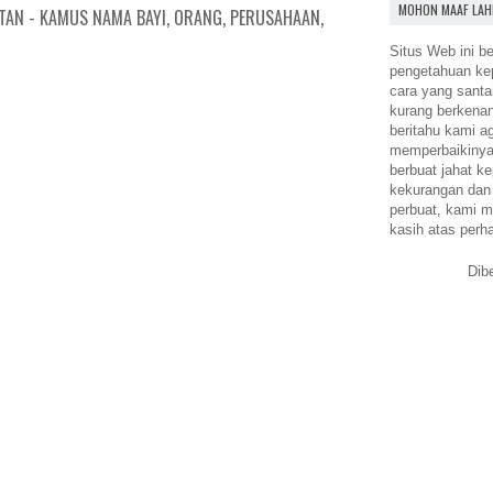
MOHON MAAF LAH
TAN - KAMUS NAMA BAYI, ORANG, PERUSAHAAN,
Situs Web ini be
pengetahuan k
cara yang santa
kurang berkena
beritahu kami a
memperbaikinya.
berbuat jahat ke
kekurangan dan
perbuat, kami m
kasih atas perh
Dib