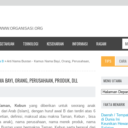
- WWW.ORGANISASI.ORG
NGETAHUAN
TEKNOLOGI
KESEHARIAN
INFORMASI
RAGAM
TIPS
CARA
a B
»
Arti Nama Bustan - Kamus Nama Bayi, Orang, Perusahaan,
A BAYI, ORANG, PERUSAHAAN, PRODUK, DLL
MENU UTAMA
FAKTA MENARIK
Taman, Kebun
yang diberikan untuk seorang anak
ri Arab (Islam), dengan huruf awal B dan terdiri atas 6
Daerah / Tempat
rtian, definisi, maksud atau makna Taman, Kebun , bisa
di Dunia Ini
a anak), nama perusahaan, nama merek produk, nama
Keunikan Hewan
a Bustan yang bermakna Taman, Kebun serta berasal dari
Selatan