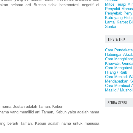
Mitos Terapi Mi
akan selama arti Bustan tidak berkonotasi negatif di
Penyakit Manus
Penyebab Penya
Kutu yang Hidup 
Lantai Karpet B
Santai
TIPS & TRIK
Cara Pendekata
Hubungan Akrab
Cara Menghilan
Khawatir, Gund
Cara Mengatasi
Hilang / Raib
Cara Menjadi Wa
Mendapatkan Ke
Cara Membuat A
Masjid / Mushol
SERBA-SERBI
rti nama Bustan adalah Taman, Kebun
nama yang memiliki arti Taman, Kebun yaitu adalah nama
ng berarti Taman, Kebun adalah nama untuk manusia