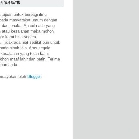
IR DAN BATIN
rtujuan untuk berbagi ilmu
epada masyarakat umum dengan
i dan jenaka. Apabila ada yang
n atau kesalahan maka mohon
gar kami bisa segera
 Tidak ada niat sedikit pun untuk
pada pihak lain. Atas segala
 kesalahan yang telah kami
ohon maaf lahir dan batin. Terima
atian anda.
erdayakan oleh
Blogger
.