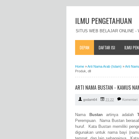
ILMU PENGETAHUAN
SITUS WEB BELAJAR ONLINE 
DEPAN
DAFTAR ISI
ILMU PE
Home
»
Arti Nama Arab (Islam)
»
Arti Nam
Produk, dll
ARTI NAMA BUSTAN - KAMUS NAM
godam64
21:22
Komentari
Nama
Bustan
artinya adalah
Perempuan. Nama Bustan berasal da
huruf. Kata Bustan memiliki penge
digunakan untuk nama bayi (nam
tempat, dan lain sebagainya. Kat