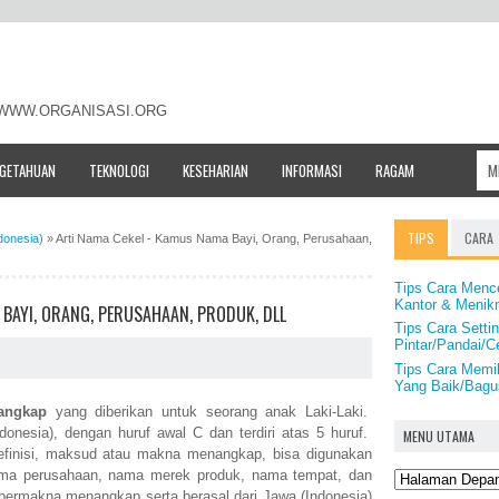
- WWW.ORGANISASI.ORG
NGETAHUAN
TEKNOLOGI
KESEHARIAN
INFORMASI
RAGAM
TIPS
CARA
donesia)
»
Arti Nama Cekel - Kamus Nama Bayi, Orang, Perusahaan,
Tips Cara Mence
Kantor & Menik
 BAYI, ORANG, PERUSAHAAN, PRODUK, DLL
Tips Cara Sett
Pintar/Pandai/Ce
Tips Cara Memi
Yang Baik/Bagus
angkap
yang diberikan untuk seorang anak Laki-Laki.
onesia), dengan huruf awal C dan terdiri atas 5 huruf.
MENU UTAMA
definisi, maksud atau makna menangkap, bisa digunakan
ama perusahaan, nama merek produk, nama tempat, dan
bermakna menangkap serta berasal dari Jawa (Indonesia)