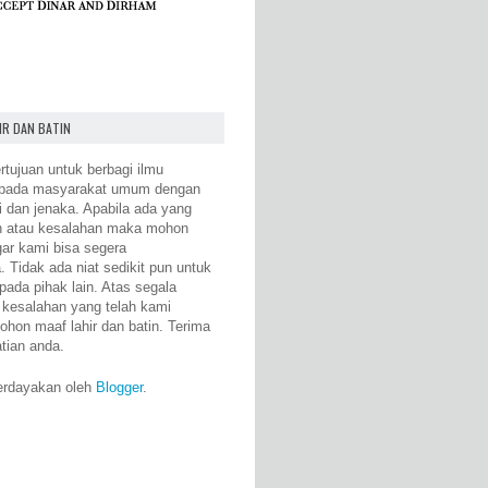
IR DAN BATIN
rtujuan untuk berbagi ilmu
epada masyarakat umum dengan
i dan jenaka. Apabila ada yang
n atau kesalahan maka mohon
gar kami bisa segera
 Tidak ada niat sedikit pun untuk
pada pihak lain. Atas segala
 kesalahan yang telah kami
ohon maaf lahir dan batin. Terima
atian anda.
erdayakan oleh
Blogger
.