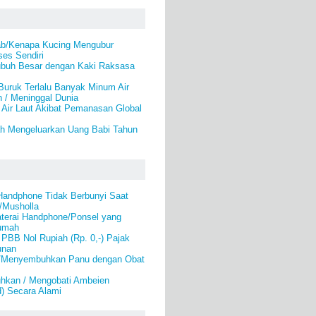
b/Kenapa Kucing Mengubur
es Sendiri
buh Besar dengan Kaki Raksasa
Buruk Terlalu Banyak Minum Air
 / Meninggal Dunia
 Air Laut Akibat Pemanasan Global
ah Mengeluarkan Uang Babi Tahun
andphone Tidak Berbunyi Saat
d/Musholla
aterai Handphone/Ponsel yang
Rumah
PBB Nol Rupiah (Rp. 0,-) Pajak
unan
i/Menyembuhkan Panu dengan Obat
hkan / Mengobati Ambeien
) Secara Alami