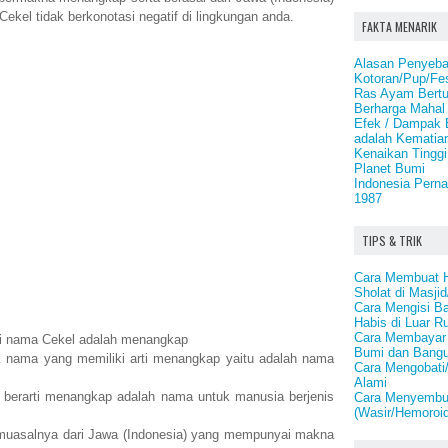
Cekel tidak berkonotasi negatif di lingkungan anda.
FAKTA MENARIK
Alasan Penyeba
Kotoran/Pup/Fes
Ras Ayam Bertu
Berharga Mahal
Efek / Dampak 
adalah Kematian
Kenaikan Tinggi
Planet Bumi
Indonesia Pern
1987
TIPS & TRIK
Cara Membuat H
Sholat di Masji
Cara Mengisi B
Habis di Luar 
Cara Membayar 
rti nama Cekel adalah menangkap
Bumi dan Bang
 nama yang memiliki arti menangkap yaitu adalah nama
Cara Mengobat
Alami
berarti menangkap adalah nama untuk manusia berjenis
Cara Menyembu
(Wasir/Hemoroid
muasalnya dari Jawa (Indonesia) yang mempunyai makna