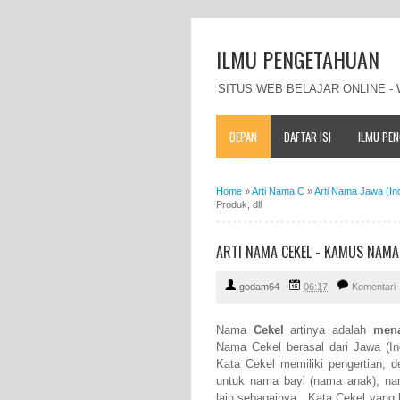
ILMU PENGETAHUAN
SITUS WEB BELAJAR ONLINE 
DEPAN
DAFTAR ISI
ILMU PE
Home
»
Arti Nama C
»
Arti Nama Jawa (In
Produk, dll
ARTI NAMA CEKEL - KAMUS NAMA
godam64
06:17
Komentari
Nama
Cekel
artinya adalah
men
Nama Cekel berasal dari Jawa (Ind
Kata Cekel memiliki pengertian, 
untuk nama bayi (nama anak), n
lain sebagainya. Kata Cekel yang 