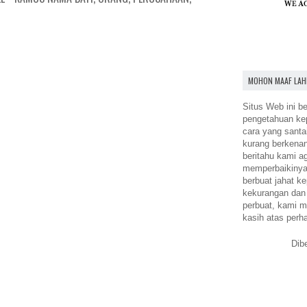
MOHON MAAF LAH
Situs Web ini be
pengetahuan k
cara yang santa
kurang berkena
beritahu kami a
memperbaikinya.
berbuat jahat ke
kekurangan dan
perbuat, kami m
kasih atas perh
Dib