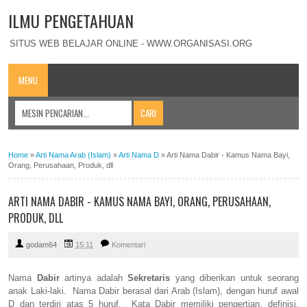
ILMU PENGETAHUAN
SITUS WEB BELAJAR ONLINE - WWW.ORGANISASI.ORG
MENU
Home
»
Arti Nama Arab (Islam)
»
Arti Nama D
»
Arti Nama Dabir - Kamus Nama Bayi,
Orang, Perusahaan, Produk, dll
ARTI NAMA DABIR - KAMUS NAMA BAYI, ORANG, PERUSAHAAN,
PRODUK, DLL
godam64
15:11
Komentari
Nama
Dabir
artinya adalah
Sekretaris
yang diberikan untuk seorang
anak Laki-laki. Nama Dabir berasal dari Arab (Islam), dengan huruf awal
D dan terdiri atas 5 huruf. Kata Dabir memiliki pengertian, definisi,