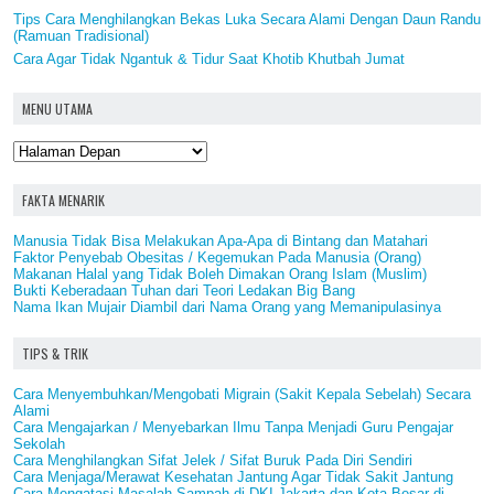
Tips Cara Menghilangkan Bekas Luka Secara Alami Dengan Daun Randu
(Ramuan Tradisional)
Cara Agar Tidak Ngantuk & Tidur Saat Khotib Khutbah Jumat
MENU UTAMA
FAKTA MENARIK
Manusia Tidak Bisa Melakukan Apa-Apa di Bintang dan Matahari
Faktor Penyebab Obesitas / Kegemukan Pada Manusia (Orang)
Makanan Halal yang Tidak Boleh Dimakan Orang Islam (Muslim)
Bukti Keberadaan Tuhan dari Teori Ledakan Big Bang
Nama Ikan Mujair Diambil dari Nama Orang yang Memanipulasinya
TIPS & TRIK
Cara Menyembuhkan/Mengobati Migrain (Sakit Kepala Sebelah) Secara
Alami
Cara Mengajarkan / Menyebarkan Ilmu Tanpa Menjadi Guru Pengajar
Sekolah
Cara Menghilangkan Sifat Jelek / Sifat Buruk Pada Diri Sendiri
Cara Menjaga/Merawat Kesehatan Jantung Agar Tidak Sakit Jantung
Cara Mengatasi Masalah Sampah di DKI Jakarta dan Kota Besar di