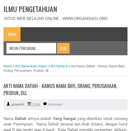
ILMU PENGETAHUAN
SITUS WEB BELAJAR ONLINE - WWW.ORGANISASI.ORG
MENU
Home
»
Arti Nama Arab (Islam)
»
Arti Nama D
»
Arti Nama Dafiah - Kamus Nama Bayi,
Orang, Perusahaan, Produk, dll
ARTI NAMA DAFIAH - KAMUS NAMA BAYI, ORANG, PERUSAHAAN,
PRODUK, DLL
godam64
15:08
Komentari
Nama
Dafiah
artinya adalah
Yang hangat
yang diberikan untuk seorang
anak Perempuan. Nama Dafiah berasal dari Arab (Islam), dengan huruf
awal D dan terdiri atas 6 huruf. Kata Dafiah memiliki pengertian, definisi,