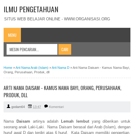
ILMU PENGETAHUAN
SITUS WEB BELAJAR ONLINE - WWW.ORGANISASI.ORG
MENU
Home
»
Arti Nama Arab (Islam)
»
Arti Nama D
»
Arti Nama Daisam - Kamus Nama Bayi,
Orang, Perusahaan, Produk, dll
ARTI NAMA DAISAM - KAMUS NAMA BAYI, ORANG, PERUSAHAAN,
PRODUK, DLL
godam64
13:47
Komentari
Nama
Daisam
artinya adalah
Lemah lembut
yang diberikan untuk
seorang anak Laki-Laki. Nama Daisam berasal dari Arab (Islam), dengan
huruf awal D dan terdiri atas 6 huruf. Kata Daisam memiliki pengertian,