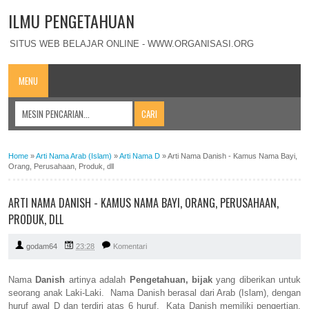
ILMU PENGETAHUAN
SITUS WEB BELAJAR ONLINE - WWW.ORGANISASI.ORG
MENU
Home
»
Arti Nama Arab (Islam)
»
Arti Nama D
»
Arti Nama Danish - Kamus Nama Bayi,
Orang, Perusahaan, Produk, dll
ARTI NAMA DANISH - KAMUS NAMA BAYI, ORANG, PERUSAHAAN,
PRODUK, DLL
godam64
23:28
Komentari
Nama
Danish
artinya adalah
Pengetahuan, bijak
yang diberikan untuk
seorang anak Laki-Laki. Nama Danish berasal dari Arab (Islam), dengan
huruf awal D dan terdiri atas 6 huruf. Kata Danish memiliki pengertian,