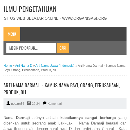
ILMU PENGETAHUAN
SITUS WEB BELAJAR ONLINE - WWW.ORGANISASI.ORG
MENU
Home
»
Arti Nama D
»
Arti Nama Jawa (Indonesia)
»
Arti Nama Darmaji - Kamus Nama
Bayi, Orang, Perusahaan, Produk, dll
ARTI NAMA DARMAJI - KAMUS NAMA BAYI, ORANG, PERUSAHAAN,
PRODUK, DLL
godam64
22:24
Komentari
Nama
Darmaji
artinya adalah
kebaikannya sangat berharga
yang
diberikan untuk seorang anak Laki-Laki. Nama Darmaji berasal dari
Jawa (Indonesia), dengan huruf awal D dan terdiri atas 7 huruf. Kata