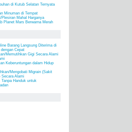
uhan di Kutub Selatan Ternyata
an Minuman di Tempat
/Plesiran Mahal Harganya
b Planet Mars Berwarna Merah
line Barang Langsung Diterima di
 dengan Cepat
an/Memutihkan Gigi Secara Alami
ami
an Keberuntungan dalam Hidup
kan/Mengobati Migrain (Sakit
) Secara Alami
i Tanpa Handuk untuk
Badan