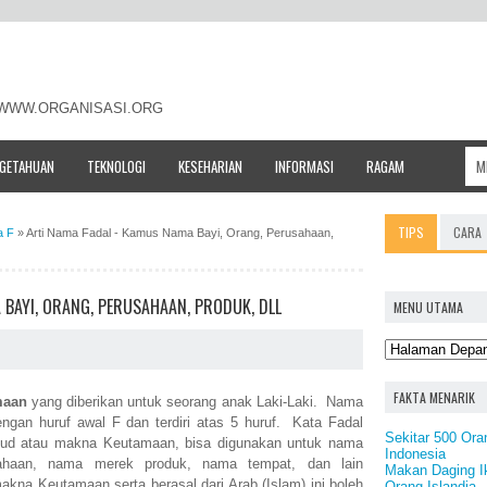
- WWW.ORGANISASI.ORG
NGETAHUAN
TEKNOLOGI
KESEHARIAN
INFORMASI
RAGAM
TIPS
CARA
a F
»
Arti Nama Fadal - Kamus Nama Bayi, Orang, Perusahaan,
 BAYI, ORANG, PERUSAHAAN, PRODUK, DLL
MENU UTAMA
FAKTA MENARIK
maan
yang diberikan untuk seorang anak Laki-Laki. Nama
dengan huruf awal F dan terdiri atas 5 huruf. Kata Fadal
Sekitar 500 Ora
aksud atau makna Keutamaan, bisa digunakan untuk nama
Indonesia
ahaan, nama merek produk, nama tempat, dan lain
Makan Daging I
kna Keutamaan serta berasal dari Arab (Islam) ini boleh
Orang Islandia