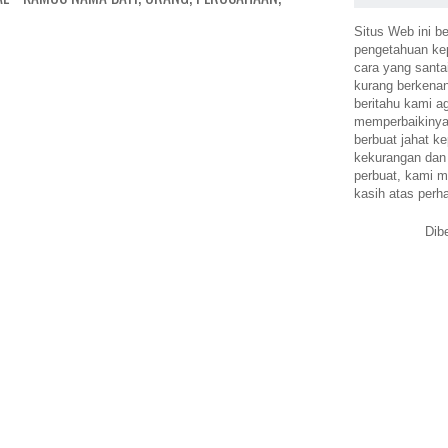
Situs Web ini be
pengetahuan k
cara yang santa
kurang berkena
beritahu kami a
memperbaikinya.
berbuat jahat ke
kekurangan dan
perbuat, kami m
kasih atas perh
Dib