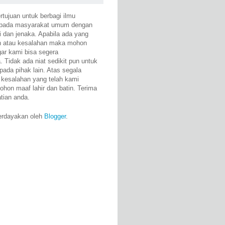
rtujuan untuk berbagi ilmu
epada masyarakat umum dengan
i dan jenaka. Apabila ada yang
n atau kesalahan maka mohon
gar kami bisa segera
 Tidak ada niat sedikit pun untuk
pada pihak lain. Atas segala
 kesalahan yang telah kami
ohon maaf lahir dan batin. Terima
atian anda.
erdayakan oleh
Blogger
.