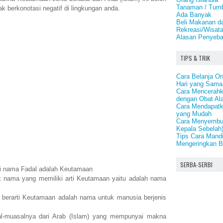
Tanaman / Tumb
k berkonotasi negatif di lingkungan anda.
Ada Banyak
Beli Makanan d
Rekreasi/Wisata
Alasan Penyeba
TIPS & TRIK
Cara Belanja On
Hari yang Sama
Cara Mencerahk
dengan Obat Al
Cara Mendapatk
yang Mudah
Cara Menyembuh
Kepala Sebelah
Tips Cara Mand
Mengeringkan 
SERBA-SERBI
ti nama Fadal adalah Keutamaan
 nama yang memiliki arti Keutamaan yaitu adalah nama
berarti Keutamaan adalah nama untuk manusia berjenis
-muasalnya dari Arab (Islam) yang mempunyai makna