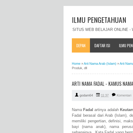
ILMU PENGETAHUAN
SITUS WEB BELAJAR ONLINE 
DEPAN
DAFTAR ISI
ILMU PE
Home
»
Arti Nama Arab (Islam)
»
Arti Nam
Produk, dll
ARTI NAMA FADAL - KAMUS NAMA
godam64
11:37
Komentari
Nama
Fadal
artinya adalah
Keuta
Fadal berasal dari Arab (Islam), 
memiliki pengertian, definisi, m
bayi (nama anak), nama perus
sebagainya. Kata Fadal yang berma