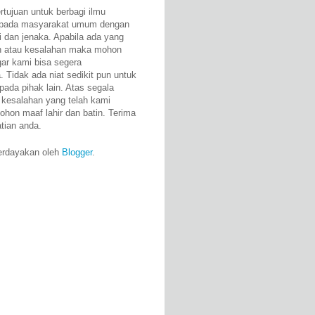
rtujuan untuk berbagi ilmu
epada masyarakat umum dengan
i dan jenaka. Apabila ada yang
n atau kesalahan maka mohon
gar kami bisa segera
 Tidak ada niat sedikit pun untuk
pada pihak lain. Atas segala
 kesalahan yang telah kami
ohon maaf lahir dan batin. Terima
atian anda.
erdayakan oleh
Blogger
.