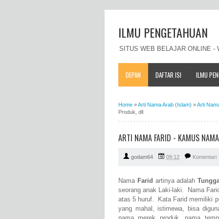
ILMU PENGETAHUAN
SITUS WEB BELAJAR ONLINE 
DEPAN
DAFTAR ISI
ILMU PE
Home
»
Arti Nama Arab (Islam)
»
Arti Nam
Produk, dll
ARTI NAMA FARID - KAMUS NAMA
godam64
09:12
Komentari
Nama
Farid
artinya adalah
Tungga
seorang anak Laki-laki. Nama Farid 
atas 5 huruf. Kata Farid memiliki 
yang mahal, istimewa, bisa digu
nama merek produk, nama tempa