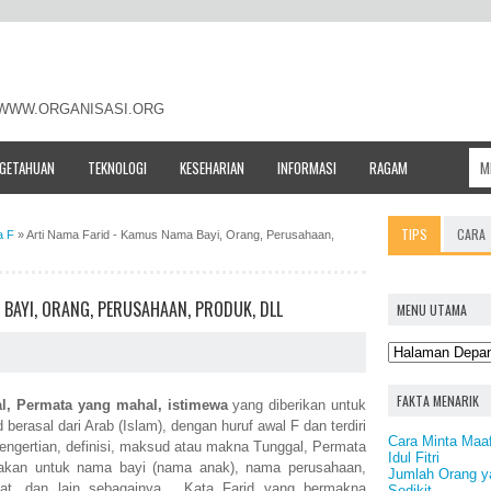
- WWW.ORGANISASI.ORG
NGETAHUAN
TEKNOLOGI
KESEHARIAN
INFORMASI
RAGAM
TIPS
CARA
a F
»
Arti Nama Farid - Kamus Nama Bayi, Orang, Perusahaan,
 BAYI, ORANG, PERUSAHAAN, PRODUK, DLL
MENU UTAMA
FAKTA MENARIK
l, Permata yang mahal, istimewa
yang diberikan untuk
berasal dari Arab (Islam), dengan huruf awal F dan terdiri
Cara Minta Maa
pengertian, definisi, maksud atau makna Tunggal, Permata
Idul Fitri
nakan untuk nama bayi (nama anak), nama perusahaan,
Jumlah Orang y
t, dan lain sebagainya. Kata Farid yang bermakna
Sedikit