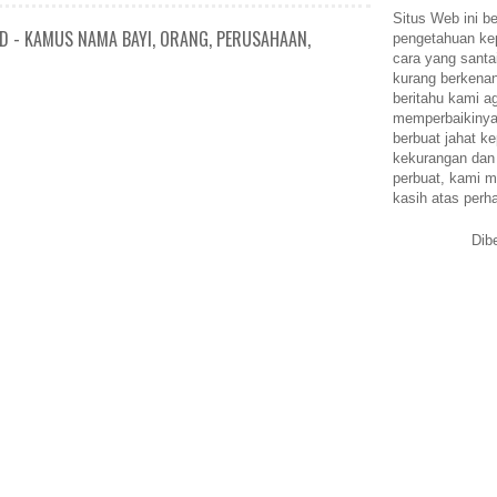
Situs Web ini be
ID - KAMUS NAMA BAYI, ORANG, PERUSAHAAN,
pengetahuan k
cara yang santa
kurang berkena
beritahu kami a
memperbaikinya.
berbuat jahat ke
kekurangan dan
perbuat, kami m
kasih atas perh
Dib