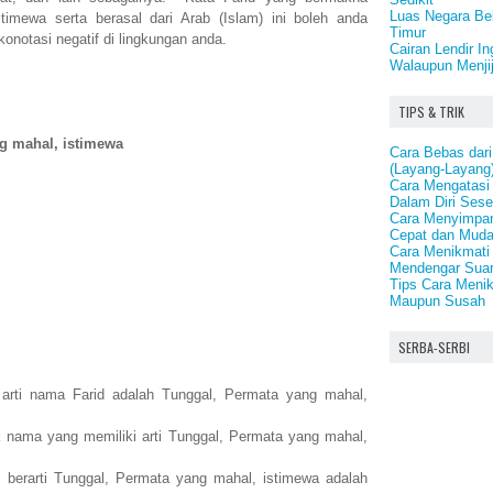
Luas Negara Bel
imewa serta berasal dari Arab (Islam) ini boleh anda
Timur
konotasi negatif di lingkungan anda.
Cairan Lendir I
Walaupun Menji
TIPS & TRIK
g mahal, istimewa
Cara Bebas dari
(Layang-Layang
Cara Mengatasi
Dalam Diri Ses
Cara Menyimpan 
Cepat dan Mud
Cara Menikmat
Mendengar Suar
Tips Cara Meni
Maupun Susah
SERBA-SERBI
arti nama Farid adalah Tunggal, Permata yang mahal,
 nama yang memiliki arti Tunggal, Permata yang mahal,
berarti Tunggal, Permata yang mahal, istimewa adalah