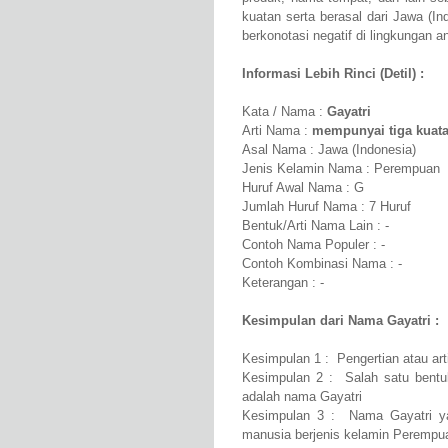
kuatan serta berasal dari Jawa (In
berkonotasi negatif di lingkungan a
Informasi Lebih Rinci (Detil) :
Kata / Nama :
Gayatri
Arti Nama :
mempunyai tiga kuat
Asal Nama : Jawa (Indonesia)
Jenis Kelamin Nama : Perempuan
Huruf Awal Nama : G
Jumlah Huruf Nama : 7 Huruf
Bentuk/Arti Nama Lain : -
Contoh Nama Populer : -
Contoh Kombinasi Nama : -
Keterangan : -
Kesimpulan dari Nama Gayatri :
Kesimpulan 1 : Pengertian atau ar
Kesimpulan 2 : Salah satu bentuk
adalah nama Gayatri
Kesimpulan 3 : Nama Gayatri ya
manusia berjenis kelamin Perempu