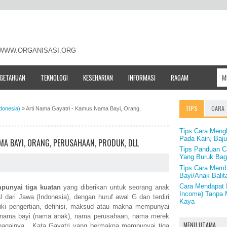
- WWW.ORGANISASI.ORG
NGETAHUAN
TEKNOLOGI
KESEHARIAN
INFORMASI
RAGAM
TIPS
CARA
donesia)
»
Arti Nama Gayatri - Kamus Nama Bayi, Orang,
Tips Cara Meng
Pada Kain, Baju
MA BAYI, ORANG, PERUSAHAAN, PRODUK, DLL
Tips Panduan C
Yang Buruk Bag
Tips Cara Memb
Bayi/Anak Balit
Cara Mendapat 
unyai tiga kuatan
yang diberikan untuk seorang anak
Income) Tanpa M
dari Jawa (Indonesia), dengan huruf awal G dan terdiri
Kaya
iki pengertian, definisi, maksud atau makna mempunyai
k nama bayi (nama anak), nama perusahaan, nama merek
MENU UTAMA
ebagainya. Kata Gayatri yang bermakna mempunyai tiga