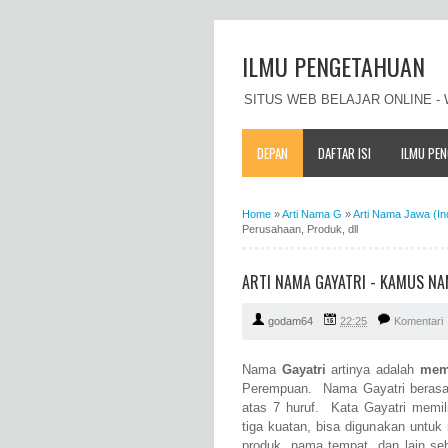
ILMU PENGETAHUAN
SITUS WEB BELAJAR ONLINE 
DEPAN
DAFTAR ISI
ILMU PE
Home
»
Arti Nama G
»
Arti Nama Jawa (In
Perusahaan, Produk, dll
ARTI NAMA GAYATRI - KAMUS NA
godam64
22:25
Komentari
Nama
Gayatri
artinya adalah
memp
Perempuan. Nama Gayatri berasal 
atas 7 huruf. Kata Gayatri memil
tiga kuatan, bisa digunakan untu
produk, nama tempat, dan lain s