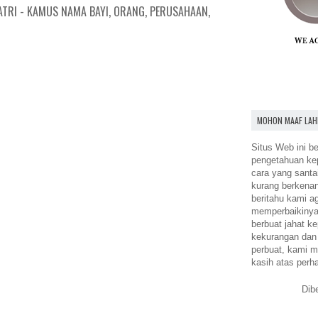
ATRI - KAMUS NAMA BAYI, ORANG, PERUSAHAAN,
MOHON MAAF LAH
Situs Web ini be
pengetahuan k
cara yang santa
kurang berkena
beritahu kami a
memperbaikinya.
berbuat jahat ke
kekurangan dan
perbuat, kami m
kasih atas perh
Dib