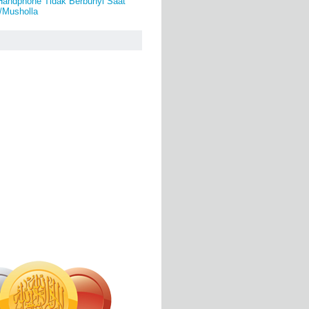
andphone Tidak Berbunyi Saat
d/Musholla