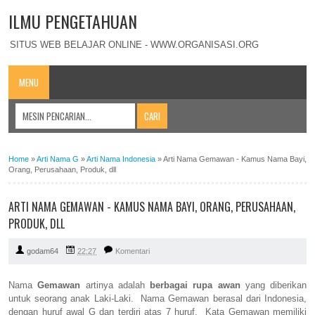
ILMU PENGETAHUAN
SITUS WEB BELAJAR ONLINE - WWW.ORGANISASI.ORG
MENU
Home
»
Arti Nama G
»
Arti Nama Indonesia
»
Arti Nama Gemawan - Kamus Nama Bayi,
Orang, Perusahaan, Produk, dll
ARTI NAMA GEMAWAN - KAMUS NAMA BAYI, ORANG, PERUSAHAAN,
PRODUK, DLL
godam64
22:27
Komentari
Nama
Gemawan
artinya adalah
berbagai rupa awan
yang diberikan
untuk seorang anak Laki-Laki. Nama Gemawan berasal dari Indonesia,
dengan huruf awal G dan terdiri atas 7 huruf. Kata Gemawan memiliki