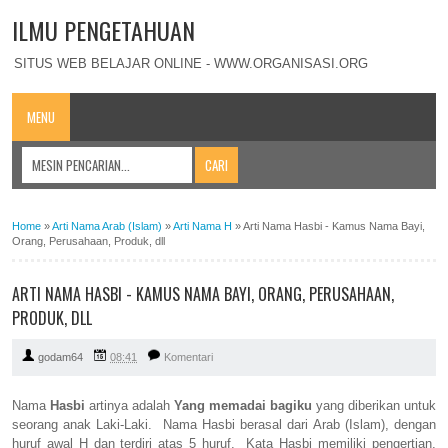
ILMU PENGETAHUAN
SITUS WEB BELAJAR ONLINE - WWW.ORGANISASI.ORG
MENU
Home
»
Arti Nama Arab (Islam)
»
Arti Nama H
»
Arti Nama Hasbi - Kamus Nama Bayi,
Orang, Perusahaan, Produk, dll
ARTI NAMA HASBI - KAMUS NAMA BAYI, ORANG, PERUSAHAAN,
PRODUK, DLL
godam64
08:41
Komentari
Nama
Hasbi
artinya adalah
Yang memadai bagiku
yang diberikan untuk
seorang anak Laki-Laki. Nama Hasbi berasal dari Arab (Islam), dengan
huruf awal H dan terdiri atas 5 huruf. Kata Hasbi memiliki pengertian,