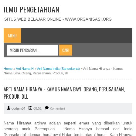
ILMU PENGETAHUAN
SITUS WEB BELAJAR ONLINE - WWW.ORGANISASI.ORG
MENU
Home
»
Arti Nama H
»
Arti Nama India (Sansekerta)
»
Arti Nama Hiranya - Kamus
Nama Bayi, Orang, Perusahaan, Produk, dll
ARTI NAMA HIRANYA - KAMUS NAMA BAYI, ORANG, PERUSAHAAN,
PRODUK, DLL
godam64
08:51
Komentari
Nama
Hiranya
artinya adalah
seperti emas
yang diberikan untuk
seorang anak Perempuan. Nama Hiranya berasal dari India
(Sansekerta), dengan huruf awal H dan terdiri atas 7 huruf. Kata Hiranya