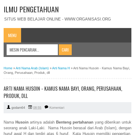
ILMU PENGETAHUAN
SITUS WEB BELAJAR ONLINE - WWW.ORGANISASI.ORG
MENU
Home
»
Arti Nama Arab (Islam)
»
Arti Nama H
»
Arti Nama Husoin - Kamus Nama Bayi,
Orang, Perusahaan, Produk, dll
ARTI NAMA HUSOIN - KAMUS NAMA BAYI, ORANG, PERUSAHAAN,
PRODUK, DLL
godam64
08:55
Komentari
Nama
Husoin
artinya adalah
Benteng pertahanan
yang diberikan untuk
seorang anak Laki-Laki. Nama Husoin berasal dari Arab (Islam), dengan
huruf awal H dan terdiri atas 6 huruf. Kata Husoin memiliki pengertian,