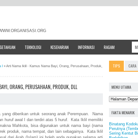
- WWW.ORGANISASI.ORG
NGETAHUAN
TEKNOLOGI
KESEHARIAN
INFORMASI
RAGAM
TIPS
CARA
 I
»
Arti Nama Iklil - Kamus Nama Bayi, Orang, Perusahaan, Produk,
BAYI, ORANG, PERUSAHAAN, PRODUK, DLL
MENU UTAMA
FAKTA MENARIK
a
yang diberikan untuk seorang anak Perempuan. Nama
an huruf awal I dan terdiri atas 5 huruf. Kata Iklil memiliki
Binatang Kodok/
u makna Mahkota, bisa digunakan untuk nama bayi (nama
Perutnya (Temb
k produk, nama tempat, dan lain sebagainya. Kata Iklil
Sering Kentut B
al dari Arab (Islam) ini boleh anda gunakan selama arti
Berlebihan