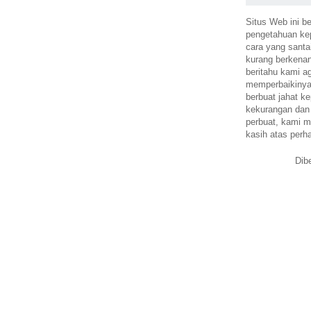
Situs Web ini be
pengetahuan k
cara yang santa
kurang berkena
beritahu kami a
memperbaikinya.
berbuat jahat ke
kekurangan dan
perbuat, kami m
kasih atas perh
Dib