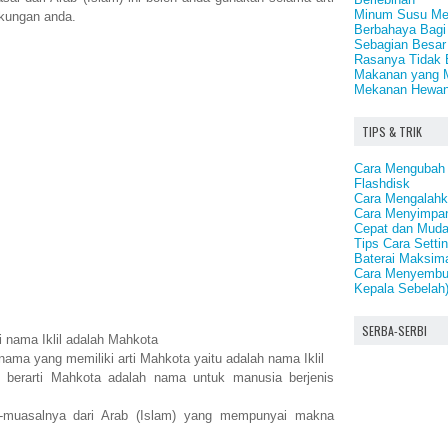
Minum Susu Men
ngkungan anda.
Berbahaya Bagi
Sebagian Besar 
Rasanya Tidak 
Makanan yang M
Mekanan Hewan
TIPS & TRIK
Cara Mengubah 
Flashdisk
Cara Mengalahka
Cara Menyimpan 
Cepat dan Mud
Tips Cara Sett
Baterai Maksim
Cara Menyembuh
Kepala Sebelah
SERBA-SERBI
i nama Iklil adalah Mahkota
ama yang memiliki arti Mahkota yaitu adalah nama Iklil
 berarti Mahkota adalah nama untuk manusia berjenis
-muasalnya dari Arab (Islam) yang mempunyai makna