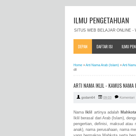
ILMU PENGETAHUAN
SITUS WEB BELAJAR ONLINE 
DEPAN
DAFTAR ISI
ILMU PE
Home
»
Arti Nama Arab (Islam)
»
Arti Nama
dll
ARTI NAMA IKLIL - KAMUS NAMA 
godam64
09:03
Komentari
Nama
Iklil
artinya adalah
Mahkot
Iklil berasal dari Arab (Islam), deng
pengertian, definisi, maksud ata
anak), nama perusahaan, nama mere
yang bermakna Mahkota serta beras