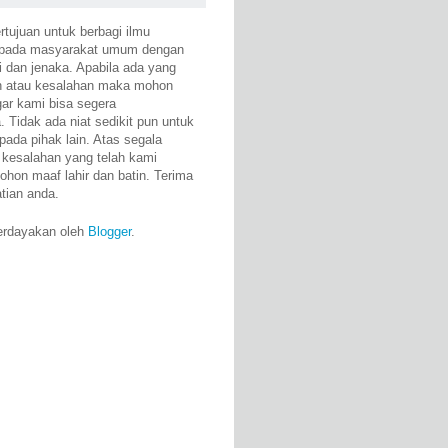
rtujuan untuk berbagi ilmu
epada masyarakat umum dengan
i dan jenaka. Apabila ada yang
n atau kesalahan maka mohon
gar kami bisa segera
 Tidak ada niat sedikit pun untuk
pada pihak lain. Atas segala
 kesalahan yang telah kami
ohon maaf lahir dan batin. Terima
atian anda.
erdayakan oleh
Blogger
.