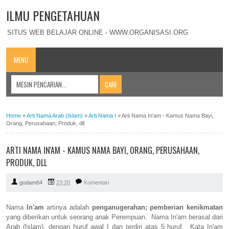
ILMU PENGETAHUAN
SITUS WEB BELAJAR ONLINE - WWW.ORGANISASI.ORG
MENU
Home
»
Arti Nama Arab (Islam)
»
Arti Nama I
»
Arti Nama In'am - Kamus Nama Bayi,
Orang, Perusahaan, Produk, dll
ARTI NAMA IN'AM - KAMUS NAMA BAYI, ORANG, PERUSAHAAN,
PRODUK, DLL
godam64
23:20
Komentari
Nama
In'am
artinya adalah
penganugerahan; pemberian kenikmatan
yang diberikan untuk seorang anak Perempuan. Nama In'am berasal dari
Arab (Islam), dengan huruf awal I dan terdiri atas 5 huruf. Kata In'am