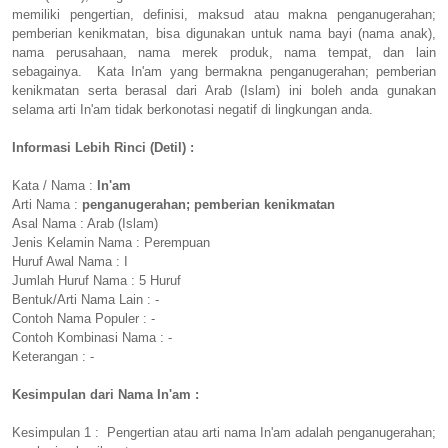
memiliki pengertian, definisi, maksud atau makna penganugerahan;
pemberian kenikmatan, bisa digunakan untuk nama bayi (nama anak),
nama perusahaan, nama merek produk, nama tempat, dan lain
sebagainya. Kata In'am yang bermakna penganugerahan; pemberian
kenikmatan serta berasal dari Arab (Islam) ini boleh anda gunakan
selama arti In'am tidak berkonotasi negatif di lingkungan anda.
Informasi Lebih Rinci (Detil) :
Kata / Nama :
In'am
Arti Nama :
penganugerahan; pemberian kenikmatan
Asal Nama : Arab (Islam)
Jenis Kelamin Nama : Perempuan
Huruf Awal Nama : I
Jumlah Huruf Nama : 5 Huruf
Bentuk/Arti Nama Lain : -
Contoh Nama Populer : -
Contoh Kombinasi Nama : -
Keterangan : -
Kesimpulan dari Nama In'am :
Kesimpulan 1 : Pengertian atau arti nama In'am adalah penganugerahan;