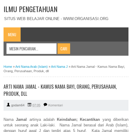
ILMU PENGETAHUAN
SITUS WEB BELAJAR ONLINE - WWW.ORGANISASI.ORG
MENU
Home
»
Arti Nama Arab (Islam)
»
Arti Nama J
»
Arti Nama Jamal - Kamus Nama Bayi,
Orang, Perusahaan, Produk, dll
ARTI NAMA JAMAL - KAMUS NAMA BAYI, ORANG, PERUSAHAAN,
PRODUK, DLL
godam64
07:05
Komentari
Nama
Jamal
artinya adalah
Keindahan; Kecantikan
yang diberikan
untuk seorang anak Laki-laki. Nama Jamal berasal dari Arab (Islam),
dengan huruf awal J dan terdiri atas 5 huruf. Kata Jamal memiliki