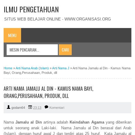
ILMU PENGETAHUAN
SITUS WEB BELAJAR ONLINE - WWW.ORGANISASI.ORG
MENU
Home
»
Arti Nama Arab (Islam)
»
Arti Nama J
»
Arti Nama Jamalu al Din - Kamus Nama
Bayi, Orang,Perusahaan, Produk, dll
ARTI NAMA JAMALU AL DIN - KAMUS NAMA BAYI,
ORANG,PERUSAHAAN, PRODUK, DLL
godam64
23:13
Komentari
Nama
Jamalu al Din
artinya adalah
Keindahan Agama
yang diberikan
untuk seorang anak Laki-laki. Nama Jamalu al Din berasal dari Arab
(Islam), dengan huruf awal J dan terdiri atas 25 huruf. Kata Jamalu al