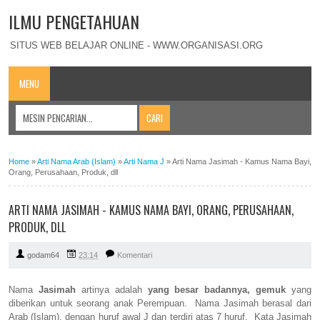
ILMU PENGETAHUAN
SITUS WEB BELAJAR ONLINE - WWW.ORGANISASI.ORG
MENU
Home
»
Arti Nama Arab (Islam)
»
Arti Nama J
»
Arti Nama Jasimah - Kamus Nama Bayi,
Orang, Perusahaan, Produk, dll
ARTI NAMA JASIMAH - KAMUS NAMA BAYI, ORANG, PERUSAHAAN,
PRODUK, DLL
godam64
23:14
Komentari
Nama
Jasimah
artinya adalah
yang besar badannya, gemuk
yang
diberikan untuk seorang anak Perempuan. Nama Jasimah berasal dari
Arab (Islam), dengan huruf awal J dan terdiri atas 7 huruf. Kata Jasimah