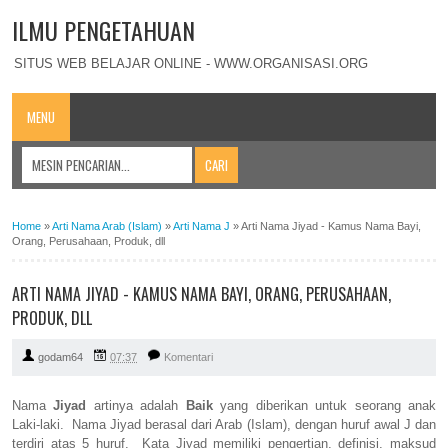
ILMU PENGETAHUAN
SITUS WEB BELAJAR ONLINE - WWW.ORGANISASI.ORG
MENU
Home
»
Arti Nama Arab (Islam)
»
Arti Nama J
»
Arti Nama Jiyad - Kamus Nama Bayi,
Orang, Perusahaan, Produk, dll
ARTI NAMA JIYAD - KAMUS NAMA BAYI, ORANG, PERUSAHAAN,
PRODUK, DLL
godam64
07:37
Komentari
Nama
Jiyad
artinya adalah
Baik
yang diberikan untuk seorang anak
Laki-laki. Nama Jiyad berasal dari Arab (Islam), dengan huruf awal J dan
terdiri atas 5 huruf. Kata Jiyad memiliki pengertian, definisi, maksud