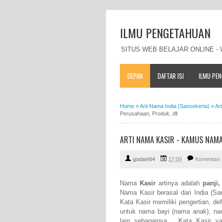
ILMU PENGETAHUAN
SITUS WEB BELAJAR ONLINE 
DEPAN
DAFTAR ISI
ILMU PE
Home
»
Arti Nama India (Sansekerta)
»
Ar
Perusahaan, Produk, dll
ARTI NAMA KASIR - KAMUS NAMA
godam64
17:09
Komentari
Nama
Kasir
artinya adalah
panji,
Nama Kasir berasal dari India (Sa
Kata Kasir memiliki pengertian, de
untuk nama bayi (nama anak), n
lain sebagainya. Kata Kasir ya