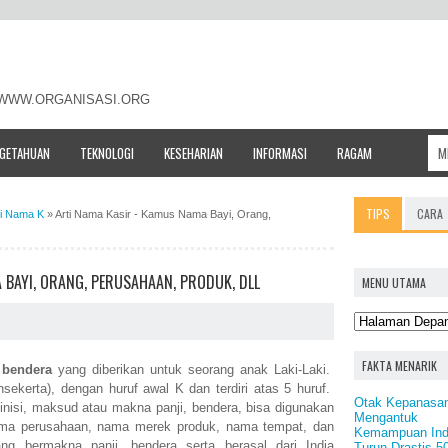
- WWW.ORGANISASI.ORG
NGETAHUAN
TEKNOLOGI
KESEHARIAN
INFORMASI
RAGAM
TIPS
CARA
ti Nama K
»
Arti Nama Kasir - Kamus Nama Bayi, Orang,
 BAYI, ORANG, PERUSAHAAN, PRODUK, DLL
MENU UTAMA
FAKTA MENARIK
 bendera
yang diberikan untuk seorang anak Laki-Laki.
nsekerta), dengan huruf awal K dan terdiri atas 5 huruf.
Otak Kepanasa
finisi, maksud atau makna panji, bendera, bisa digunakan
Mengantuk
ama perusahaan, nama merek produk, nama tempat, dan
Kemampuan Ind
ng bermakna panji, bendera serta berasal dari India
Turun Drastis 