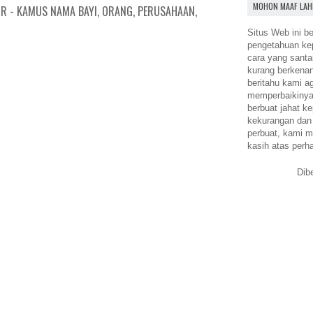
MOHON MAAF LAH
IR - KAMUS NAMA BAYI, ORANG, PERUSAHAAN,
Situs Web ini be
pengetahuan k
cara yang santa
kurang berkena
beritahu kami a
memperbaikinya.
berbuat jahat ke
kekurangan dan
perbuat, kami m
kasih atas perh
Dib