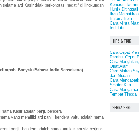
Kondisi Ekstrim
 selama arti Kasir tidak berkonotasi negatif di lingkungan
Huni / Ditinggali
Ikan Mematikan 
Balon / Bola
Cara Minta Maa
Idul Fitri
TIPS & TRIK
Cara Cepat Me
Rambut Cepat P
Cara Menghilan
Obat Alami
elimpah, Banyak (Bahasa India Sansekerta)
Cara Makan Say
dan Mudah
Cara Mendapatk
Sekitar Kita
Cara Mengamank
Tempat Tinggal
SERBA-SERBI
i nama Kasir adalah panji, bendera
nama yang memiliki arti panji, bendera yaitu adalah nama
rarti panji, bendera adalah nama untuk manusia berjenis