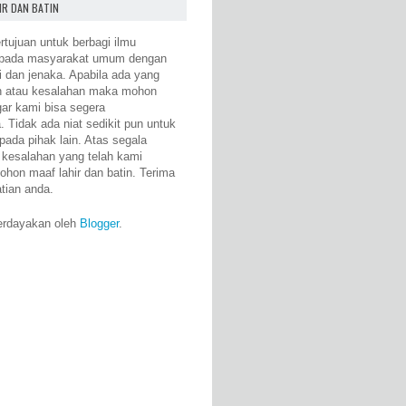
IR DAN BATIN
rtujuan untuk berbagi ilmu
epada masyarakat umum dengan
i dan jenaka. Apabila ada yang
n atau kesalahan maka mohon
gar kami bisa segera
 Tidak ada niat sedikit pun untuk
pada pihak lain. Atas segala
 kesalahan yang telah kami
ohon maaf lahir dan batin. Terima
atian anda.
erdayakan oleh
Blogger
.