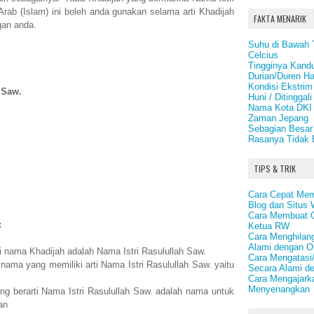
 Arab (Islam) ini boleh anda gunakan selama arti Khadijah
FAKTA MENARIK
ngan anda.
Suhu di Bawah 
Celcius
Tingginya Kand
Durian/Duren H
Kondisi Ekstrim
 Saw.
Huni / Ditinggali
Nama Kota DKI 
Zaman Jepang
Sebagian Besar 
Rasanya Tidak 
TIPS & TRIK
Cara Cepat Memp
Blog dan Situs 
Cara Membuat O
:
Ketua RW
Cara Menghilang
Alami dengan O
i nama Khadijah adalah Nama Istri Rasulullah Saw.
Cara Mengatasi
nama yang memiliki arti Nama Istri Rasulullah Saw. yaitu
Secara Alami d
Cara Mengajark
Menyenangkan
g berarti Nama Istri Rasulullah Saw. adalah nama untuk
an