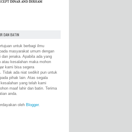
IR DAN BATIN
rtujuan untuk berbagi ilmu
epada masyarakat umum dengan
i dan jenaka. Apabila ada yang
n atau kesalahan maka mohon
gar kami bisa segera
 Tidak ada niat sedikit pun untuk
pada pihak lain. Atas segala
 kesalahan yang telah kami
ohon maaf lahir dan batin. Terima
atian anda.
erdayakan oleh
Blogger
.