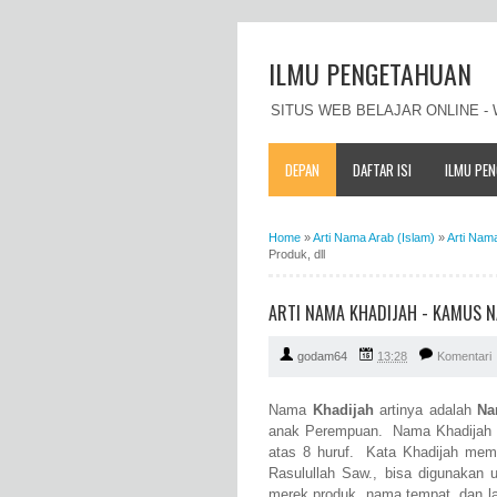
ILMU PENGETAHUAN
SITUS WEB BELAJAR ONLINE 
DEPAN
DAFTAR ISI
ILMU PE
Home
»
Arti Nama Arab (Islam)
»
Arti Nam
Produk, dll
ARTI NAMA KHADIJAH - KAMUS N
godam64
13:28
Komentari
Nama
Khadijah
artinya adalah
Na
anak Perempuan. Nama Khadijah ber
atas 8 huruf. Kata Khadijah memil
Rasulullah Saw., bisa digunakan
merek produk, nama tempat, dan l