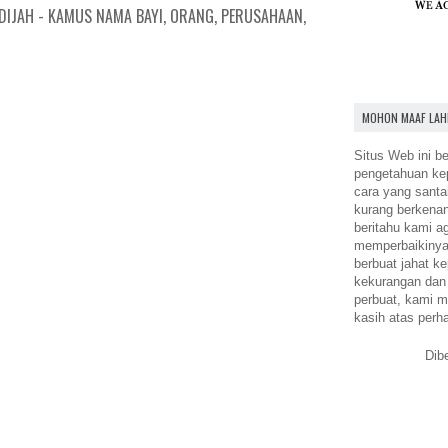
DIJAH - KAMUS NAMA BAYI, ORANG, PERUSAHAAN,
MOHON MAAF LAH
Situs Web ini be
pengetahuan k
cara yang santa
kurang berkena
beritahu kami a
memperbaikinya.
berbuat jahat ke
kekurangan dan
perbuat, kami m
kasih atas perh
Dib