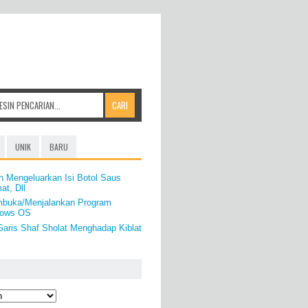
UNIK
BARU
h Mengeluarkan Isi Botol Saus
t, Dll
mbuka/Menjalankan Program
ndows OS
aris Shaf Sholat Menghadap Kiblat