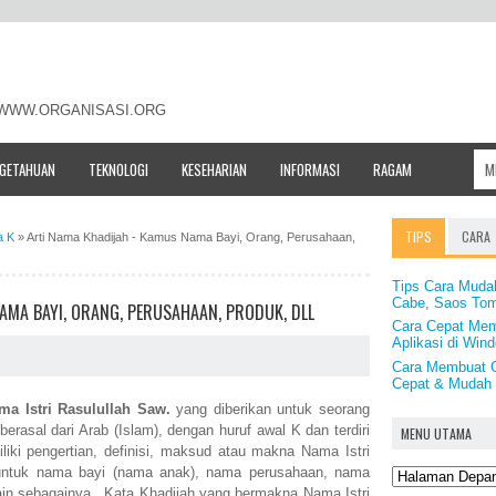
- WWW.ORGANISASI.ORG
NGETAHUAN
TEKNOLOGI
KESEHARIAN
INFORMASI
RAGAM
TIPS
CARA
a K
»
Arti Nama Khadijah - Kamus Nama Bayi, Orang, Perusahaan,
Tips Cara Muda
Cabe, Saos Toma
AMA BAYI, ORANG, PERUSAHAAN, PRODUK, DLL
Cara Cepat Me
Aplikasi di Wi
Cara Membuat G
Cepat & Mudah
ma Istri Rasulullah Saw.
yang diberikan untuk seorang
asal dari Arab (Islam), dengan huruf awal K dan terdiri
MENU UTAMA
iki pengertian, definisi, maksud atau makna Nama Istri
 untuk nama bayi (nama anak), nama perusahaan, nama
ain sebagainya. Kata Khadijah yang bermakna Nama Istri