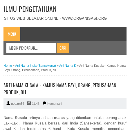
ILMU PENGETAHUAN
SITUS WEB BELAJAR ONLINE - WWW.ORGANISASI.ORG
MENU
Home
»
Arti Nama India (Sansekerta)
»
Arti Nama K
»
Arti Nama Kusala - Kamus Nama
Bayi, Orang, Perusahaan, Produk, dll
ARTI NAMA KUSALA - KAMUS NAMA BAYI, ORANG, PERUSAHAAN,
PRODUK, DLL
godam64
11:46
Komentari
Nama
Kusala
artinya adalah
malas
yang diberikan untuk seorang anak
Laki-Laki. Nama Kusala berasal dari India (Sansekerta), dengan huruf
awal K dan terdiri atas 6 huruf. Kata Kusala memiliki pengertian,