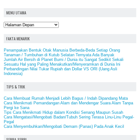
MENU UTAMA
FAKTA MENARIK
Penampakan Bentuk Otak Manusia Berbeda-Beda Setiap Orang
Tanaman / Tumbuhan di Kutub Selatan Ternyata Ada Banyak
Jumlah Air Bersih di Planet Bumi / Dunia itu Sangat Sedikit Sekali
Sesuatu Hal yang Paling Menakutkan/Menyeramkan di Dunia Ini
Perbandingan Nilai Tukar Rupiah dan Dollar VS ORI (Uang Asli
Indonesia)
TIPS & TRIK
Cara Membuat Rumah Menjadi Lebih Bagus / Indah Dipandang Mata
Cara Menikmati Pemandangan Alam dan Mendengar Suara Alam Tanpa
Pergi ke Sana
Tips Cara Menikmati Hidup dalam Kondisi Senang Maupun Susah
Cara Mengatasi/Mengobati Badan/Tubuh Sering Terasa Linu-Linu Pegal-
Pegal
Cara Menyembuhkan/Mengobati Demam (Panas) Pada Anak Kecil
SERBA-SERBI