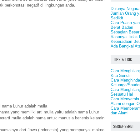
k berkonotasi negatif di lingkungan anda.
Dulunya Negara
Jumlah Orang y
Sedikit
Cara Puasa ya
Berat Badan
Sebagian Besar 
Rasanya Tidak 
Keberadaan Bel
Ada Bangkai A
TIPS & TRIK
Cara Menghilangk
Kita Sendiri
Cara Menghindar
Keluarga/Saudar
Cara Menghilang
Sesuatu Hal
Cara Menyembuh
Alami dengan O
i nama Luhur adalah mulia
Cara Memberant
nama yang memiliki arti mulia yaitu adalah nama Luhur
dan Alami
rarti mulia adalah nama untuk manusia berjenis kelamin
SERBA-SERBI
muasalnya dari Jawa (Indonesia) yang mempunyai makna