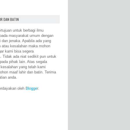
IR DAN BATIN
rtujuan untuk berbagi ilmu
epada masyarakat umum dengan
i dan jenaka. Apabila ada yang
n atau kesalahan maka mohon
gar kami bisa segera
 Tidak ada niat sedikit pun untuk
pada pihak lain. Atas segala
 kesalahan yang telah kami
ohon maaf lahir dan batin. Terima
atian anda.
erdayakan oleh
Blogger
.