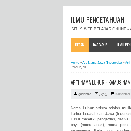
ILMU PENGETAHUAN
SITUS WEB BELAJAR ONLINE 
DEPAN
DAFTAR ISI
ILMU PE
Home
»
Arti Nama Jawa (Indonesia)
»
Art
Produk, dll
ARTI NAMA LUHUR - KAMUS NAMA
godam64
22:20
Komentari
Nama
Luhur
artinya adalah
muli
Lurhur berasal dari Jawa (Indones
Luhur memiliki pengertian, defini
bayi (nama anak), nama perus
sebagainya. Kata Luhur yang berma