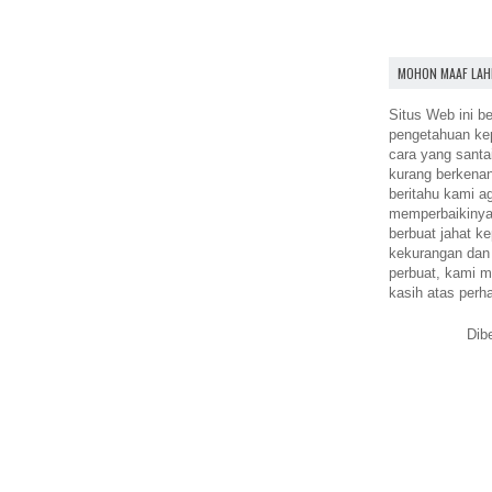
MOHON MAAF LAH
Situs Web ini be
pengetahuan k
cara yang santa
kurang berkena
beritahu kami a
memperbaikinya.
berbuat jahat ke
kekurangan dan
perbuat, kami m
kasih atas perh
Dib