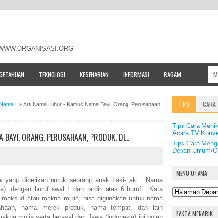
- WWW.ORGANISASI.ORG
NGETAHUAN
TEKNOLOGI
KESEHARIAN
INFORMASI
RAGAM
TIPS
CARA
i Nama L
»
Arti Nama Luhur - Kamus Nama Bayi, Orang, Perusahaan,
Tips Cara Menik
Acara TV Konve
 BAYI, ORANG, PERUSAHAAN, PRODUK, DLL
Tips Cara Menga
Depan Umum/Or
MENU UTAMA
a
yang diberikan untuk seorang anak Laki-Laki. Nama
ia), dengan huruf awal L dan terdiri atas 6 huruf. Kata
si, maksud atau makna mulia, bisa digunakan untuk nama
ahaan, nama merek produk, nama tempat, dan lain
FAKTA MENARIK
kna mulia serta berasal dari Jawa (Indonesia) ini boleh