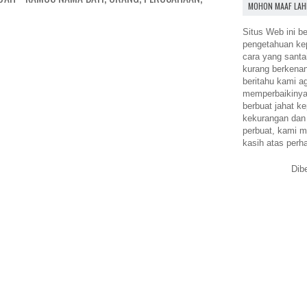
MOHON MAAF LAH
Situs Web ini be
pengetahuan k
cara yang santa
kurang berkena
beritahu kami a
memperbaikinya.
berbuat jahat ke
kekurangan dan
perbuat, kami m
kasih atas perh
Dib