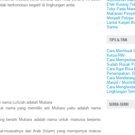
Efek Kurang Tid
idak berkonotasi negatif di lingkungan anda.
Tidur Pada Man
Makanan Penye
Menjadi Pelupa 
Lantai Karpet B
Santai
TIPS & TRIK
Cara Membuat O
Ketua RW
Cara Memperbai
Sudah Rusak P
Cara Agar Bisa 
Penampakan, D
Cara Mendatang
Masjid / Mushol
Cara Menghindar
Lingkungan Tem
i nama Lu'lu'ah adalah Mutiara
SERBA-SERBI
k nama yang memiliki arti Mutiara yaitu adalah nama
g berarti Mutiara adalah nama untuk manusia berjenis
al-muasalnya dari Arab (Islam) yang mempunyai makna