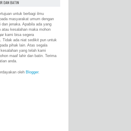
IR DAN BATIN
rtujuan untuk berbagi ilmu
epada masyarakat umum dengan
i dan jenaka. Apabila ada yang
n atau kesalahan maka mohon
gar kami bisa segera
 Tidak ada niat sedikit pun untuk
pada pihak lain. Atas segala
 kesalahan yang telah kami
ohon maaf lahir dan batin. Terima
atian anda.
erdayakan oleh
Blogger
.