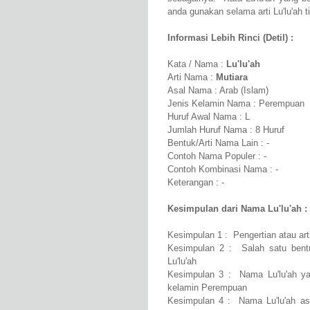
anda gunakan selama arti Lu'lu'ah t
Informasi Lebih Rinci (Detil) :
Kata / Nama :
Lu'lu'ah
Arti Nama :
Mutiara
Asal Nama : Arab (Islam)
Jenis Kelamin Nama : Perempuan
Huruf Awal Nama : L
Jumlah Huruf Nama : 8 Huruf
Bentuk/Arti Nama Lain : -
Contoh Nama Populer : -
Contoh Kombinasi Nama : -
Keterangan : -
Kesimpulan dari Nama Lu'lu'ah :
Kesimpulan 1 : Pengertian atau art
Kesimpulan 2 : Salah satu bentu
Lu'lu'ah
Kesimpulan 3 : Nama Lu'lu'ah yan
kelamin Perempuan
Kesimpulan 4 : Nama Lu'lu'ah as