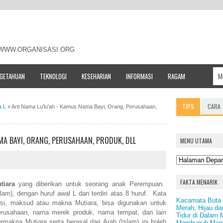
- WWW.ORGANISASI.ORG
NGETAHUAN
TEKNOLOGI
KESEHARIAN
INFORMASI
RAGAM
TIPS
CARA
a L
»
Arti Nama Lu'lu'ah - Kamus Nama Bayi, Orang, Perusahaan,
MA BAYI, ORANG, PERUSAHAAN, PRODUK, DLL
MENU UTAMA
FAKTA MENARIK
tiara
yang diberikan untuk seorang anak Perempuan.
slam), dengan huruf awal L dan terdiri atas 8 huruf. Kata
Kacamata Buta 
inisi, maksud atau makna Mutiara, bisa digunakan untuk
Merah, Hijau da
rusahaan, nama merek produk, nama tempat, dan lain
Tidur di Dalam 
rmakna Mutiara serta berasal dari Arab (Islam) ini boleh
Membunuh Man