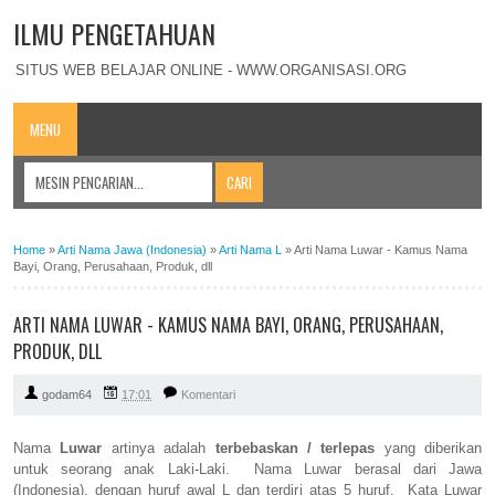
ILMU PENGETAHUAN
SITUS WEB BELAJAR ONLINE - WWW.ORGANISASI.ORG
MENU
Home
»
Arti Nama Jawa (Indonesia)
»
Arti Nama L
»
Arti Nama Luwar - Kamus Nama
Bayi, Orang, Perusahaan, Produk, dll
ARTI NAMA LUWAR - KAMUS NAMA BAYI, ORANG, PERUSAHAAN,
PRODUK, DLL
godam64
17:01
Komentari
Nama
Luwar
artinya adalah
terbebaskan / terlepas
yang diberikan
untuk seorang anak Laki-Laki. Nama Luwar berasal dari Jawa
(Indonesia), dengan huruf awal L dan terdiri atas 5 huruf. Kata Luwar